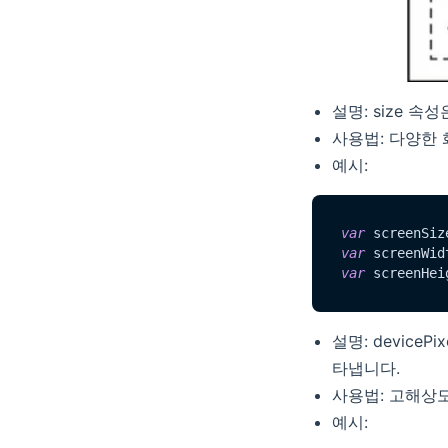
설명: size 
사용법: 다양한
예시:
var
 screenSiz
var
 screenWid
var
 screenHei
설명: device
타냅니다.
사용법: 고해상
예시: