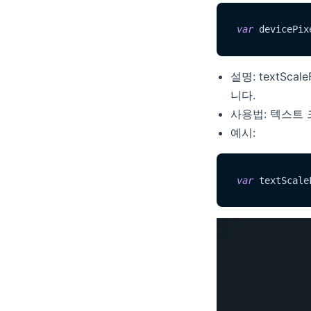
var
 devicePix
설명: textS
니다.
사용법: 텍스트
예시:
var
 textScale