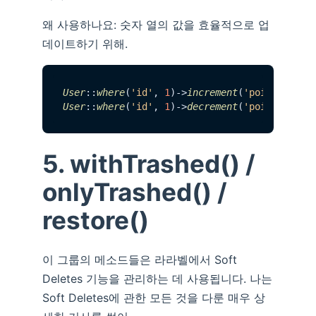
왜 사용하나요: 숫자 열의 값을 효율적으로 업
데이트하기 위해.
User
::
where
(
'id'
, 
1
)->
increment
(
'points'
); 
/
User
::
where
(
'id'
, 
1
)->
decrement
(
'points'
, 
5
)
5. withTrashed() /
onlyTrashed() /
restore()
이 그룹의 메소드들은 라라벨에서 Soft
Deletes 기능을 관리하는 데 사용됩니다. 나는
Soft Deletes에 관한 모든 것을 다룬 매우 상