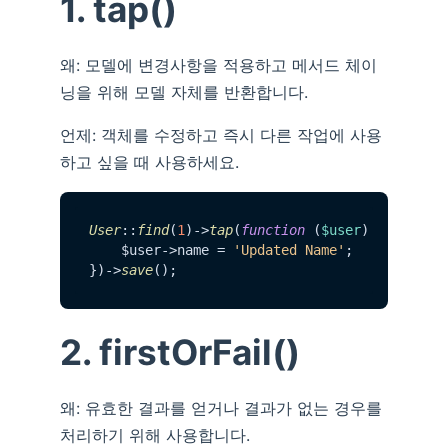
1. tap()
왜: 모델에 변경사항을 적용하고 메서드 체이
닝을 위해 모델 자체를 반환합니다.
언제: 객체를 수정하고 즉시 다른 작업에 사용
하고 싶을 때 사용하세요.
User
::
find
(
1
)->
tap
(
function
 (
$user
) {

    $user->name = 
'Updated Name'
;

})->
save
2. firstOrFail()
왜: 유효한 결과를 얻거나 결과가 없는 경우를
처리하기 위해 사용합니다.