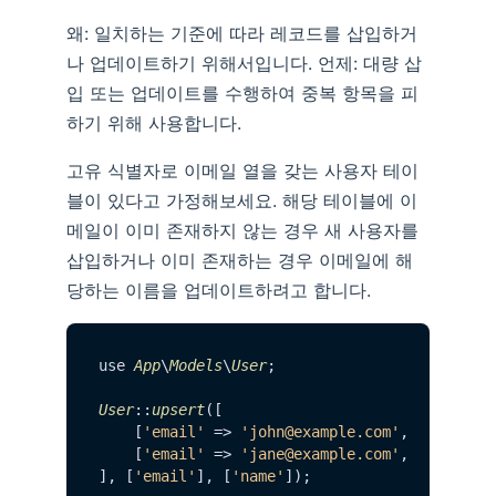
왜: 일치하는 기준에 따라 레코드를 삽입하거
나 업데이트하기 위해서입니다. 언제: 대량 삽
입 또는 업데이트를 수행하여 중복 항목을 피
하기 위해 사용합니다.
고유 식별자로 이메일 열을 갖는 사용자 테이
블이 있다고 가정해보세요. 해당 테이블에 이
메일이 이미 존재하지 않는 경우 새 사용자를
삽입하거나 이미 존재하는 경우 이메일에 해
당하는 이름을 업데이트하려고 합니다.
use 
App
\
Models
\
User
;

User
::
upsert
([

    [
'email'
 => 
'john@example.com'
, 
'name'
 =
    [
'email'
 => 
'jane@example.com'
, 
'name'
 =
], [
'email'
], [
'name'