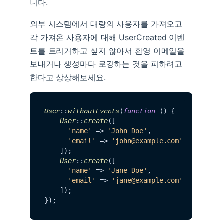
니다.
외부 시스템에서 대량의 사용자를 가져오고
각 가져온 사용자에 대해 UserCreated 이벤
트를 트리거하고 싶지 않아서 환영 이메일을
보내거나 생성마다 로깅하는 것을 피하려고
한다고 상상해보세요.
User
::
withoutEvents
(
function
 (
) {

User
::
create
([

'name'
 => 
'John Doe'
, 

'email'
 => 
'john@example.com'
    ]);

User
::
create
([

'name'
 => 
'Jane Doe'
, 

'email'
 => 
'jane@example.com'
    ]);
