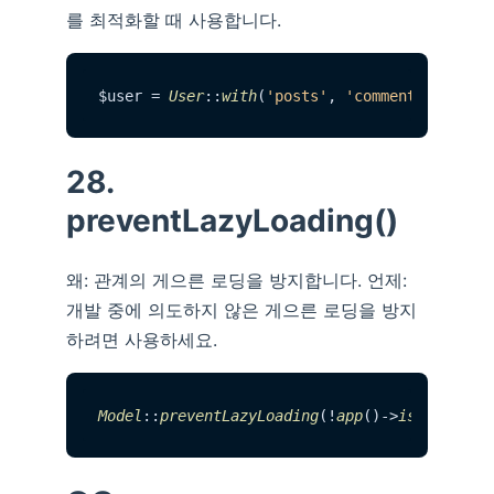
를 최적화할 때 사용합니다.
$user = 
User
::
with
(
'posts'
, 
'comments'
)->
wit
28.
preventLazyLoading()
왜: 관계의 게으른 로딩을 방지합니다. 언제:
개발 중에 의도하지 않은 게으른 로딩을 방지
하려면 사용하세요.
Model
::
preventLazyLoading
(!
app
()->
isProducti