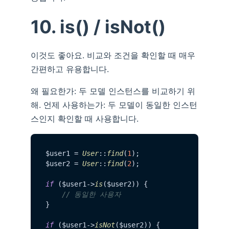
10. is() / isNot()
이것도 좋아요. 비교와 조건을 확인할 때 매우
간편하고 유용합니다.
왜 필요한가: 두 모델 인스턴스를 비교하기 위
해. 언제 사용하는가: 두 모델이 동일한 인스턴
스인지 확인할 때 사용합니다.
$user1 = 
User
::
find
(
1
);

$user2 = 
User
::
find
(
2
);

if
 ($user1->
is
($user2)) {

// 동일한 사용자
}

if
 ($user1->
isNot
($user2)) {
