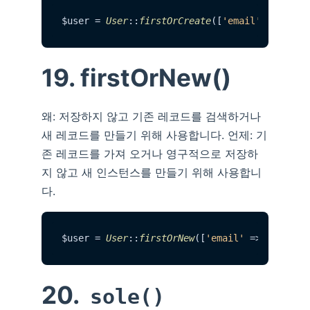
$user = 
User
::
firstOrCreate
([
'email'
 => 
'exa
19. firstOrNew()
왜: 저장하지 않고 기존 레코드를 검색하거나
새 레코드를 만들기 위해 사용합니다. 언제: 기
존 레코드를 가져 오거나 영구적으로 저장하
지 않고 새 인스턴스를 만들기 위해 사용합니
다.
$user = 
User
::
firstOrNew
([
'email'
 => 
'exampl
20.
sole()