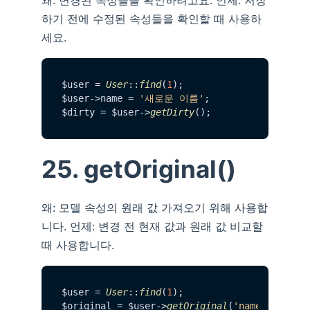
하기 전에 수정된 속성들을 확인할 때 사용하
세요.
$user = 
User
::
find
(
1
);

$user->name = 
'새로운 이름'
;

$dirty = $user->
getDirty
25. getOriginal()
왜: 모델 속성의 원래 값 가져오기 위해 사용합
니다. 언제: 변경 전 현재 값과 원래 값 비교할
때 사용합니다.
$user = 
User
::
find
(
1
);

$original = $user->
getOriginal
(
'name'