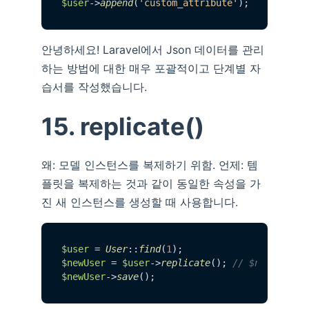
$user
->
append
(
'custom_attribute'
안녕하세요! Laravel에서 Json 데이터를 관리
하는 방법에 대한 매우 포괄적이고 단계별 자
습서를 작성했습니다.
15. replicate()
왜: 모델 인스턴스를 복제하기 위함. 언제: 템
플릿을 복제하는 것과 같이 동일한 속성을 가
진 새 인스턴스를 생성할 때 사용합니다.
$user
 = 
User
::
find
(
1
$newUser
 = 
$user
->
replicate
(); 
// $newUser i
$newUser
->
save