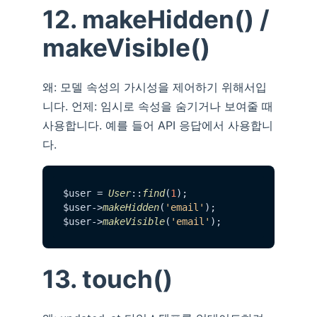
12. makeHidden() /
makeVisible()
왜: 모델 속성의 가시성을 제어하기 위해서입
니다. 언제: 임시로 속성을 숨기거나 보여줄 때
사용합니다. 예를 들어 API 응답에서 사용합니
다.
$user = 
User
::
find
(
1
);

$user->
makeHidden
(
'email'
);

$user->
makeVisible
(
'email'
13. touch()