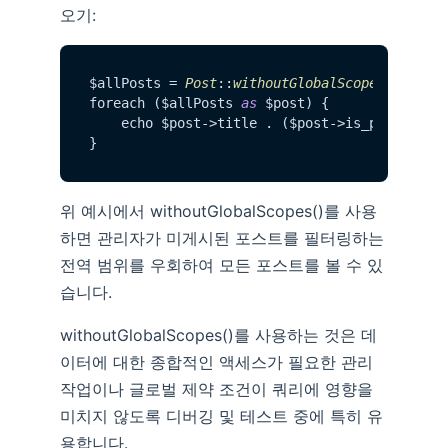
오기:
$allPosts = 
Post
::
withoutGlobalScopes
()->
get
(
foreach ($allPosts 
as
 $post) {

    echo $post->title . ($post->is_published
위 예시에서 withoutGlobalScopes()를 사용
하면 관리자가 미게시된 포스트를 필터링하는
전역 범위를 우회하여 모든 포스트를 볼 수 있
습니다.
withoutGlobalScopes()를 사용하는 것은 데
이터에 대한 종합적인 액세스가 필요한 관리
작업이나 글로벌 제약 조건이 쿼리에 영향을
미치지 않도록 디버깅 및 테스트 중에 특히 유
용합니다.