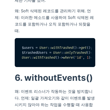
세한 기사를 썼어.
왜: Soft 삭제된 레코드를 관리하기 위해. 언
제: 이러한 메소드를 사용하여 Soft 삭제된 레
코드를 포함하거나 오직 포함하거나 되찾을
때.
$users = 
User
::
withTrashed
()->
get
();

$trashedUsers = 
User
::
onlyTrashed
()->
get
User
::
withTrashed
()->
where
(
'id'
, 
1
)->
restore
6. withoutEvents()
왜: 이벤트 리스너가 작동하는 것을 방지합니
다. 언제: 일괄 가져오기와 같이 이벤트를 발생
시키지 않아야 하는 작업을 수행할 때 사용합