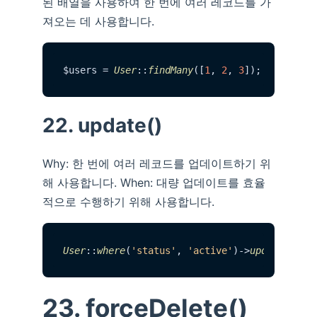
된 배열을 사용하여 한 번에 여러 레코드를 가
져오는 데 사용합니다.
$users = 
User
::
findMany
([
1
, 
2
, 
3
22. update()
Why: 한 번에 여러 레코드를 업데이트하기 위
해 사용합니다. When: 대량 업데이트를 효율
적으로 수행하기 위해 사용합니다.
User
::
where
(
'status'
, 
'active'
)->
update
([
'st
23. forceDelete()