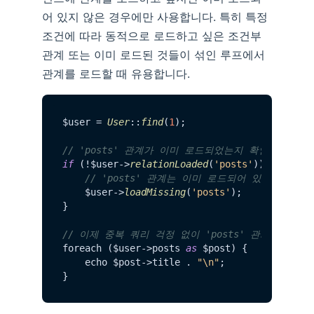
어 있지 않은 경우에만 사용합니다. 특히 특정
조건에 따라 동적으로 로드하고 싶은 조건부
관계 또는 이미 로드된 것들이 섞인 루프에서
관계를 로드할 때 유용합니다.
$user = 
User
::
find
(
1
);

// 'posts' 관계가 이미 로드되었는지 확인
if
 (!$user->
relationLoaded
(
'posts'
)) {

// 'posts' 관계는 이미 로드되어 있지 않다면
    $user->
loadMissing
(
'posts'
);

}

// 이제 중복 쿼리 걱정 없이 'posts' 관계에 접근
foreach ($user->posts 
as
 $post) {

    echo $post->title . 
"\n"
;
