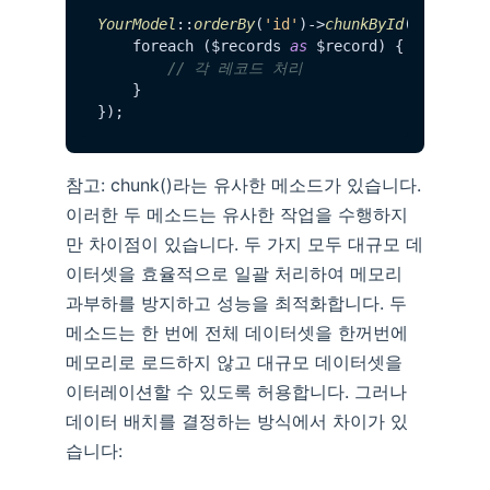
YourModel
::
orderBy
(
'id'
)->
chunkById
(
1000
, 
fu
    foreach ($records 
as
 $record) {

// 각 레코드 처리
    }

참고: chunk()라는 유사한 메소드가 있습니다.
이러한 두 메소드는 유사한 작업을 수행하지
만 차이점이 있습니다. 두 가지 모두 대규모 데
이터셋을 효율적으로 일괄 처리하여 메모리
과부하를 방지하고 성능을 최적화합니다. 두
메소드는 한 번에 전체 데이터셋을 한꺼번에
메모리로 로드하지 않고 대규모 데이터셋을
이터레이션할 수 있도록 허용합니다. 그러나
데이터 배치를 결정하는 방식에서 차이가 있
습니다: