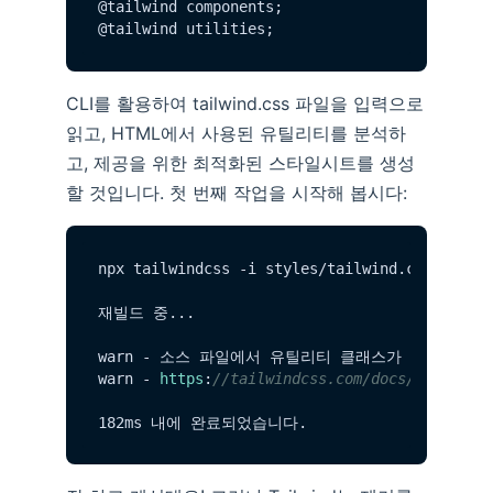
@tailwind components;

CLI를 활용하여 tailwind.css 파일을 입력으로
읽고, HTML에서 사용된 유틸리티를 분석하
고, 제공을 위한 최적화된 스타일시트를 생성
할 것입니다. 첫 번째 작업을 시작해 봅시다:
npx tailwindcss -i styles/tailwind.
css
 -o st
재빌드 중...

warn - 소스 파일에서 유틸리티 클래스가 감지되지 
warn - 
https
:
//tailwindcss.com/docs/content-