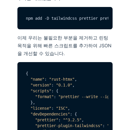
이제 우리는 불필요한 부분을 제거하고 린팅
목적을 위해 빠른 스크립트를 추가하여 JSON
을 개선할 수 있습니다.
{

"name"
: 
"rust-htmx"
,

"version"
: 
"0.1.0"
,

"scripts"
: {

"format"
: 
"prettier --write --ignore-unk
  },

"license"
: 
"ISC"
,

"devDependencies"
: {

"prettier"
: 
"^3.2.5"
,

"prettier-plugin-tailwindcss"
: 
"^0.5.11"
,