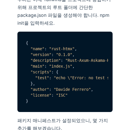
위해 프로젝트의 루트 폴더에 간단한
package.json 파일을 생성해야 합니다. npm
init을 입력하세요.
{

"name"
: 
"rust-htmx"
,

"version"
: 
"0.1.0"
,

"description"
: 
"Rust-Axum-Askama-HTMX:
"main"
: 
"index.js"
,

"scripts"
: {

"test"
: 
"echo \"Error: no test specified
  },

"author"
: 
"Davide Ferrero"
,

"license"
: 
"ISC"
패키지 매니페스트가 설정되었으니, 몇 가지
추가를 해보겠습니다.