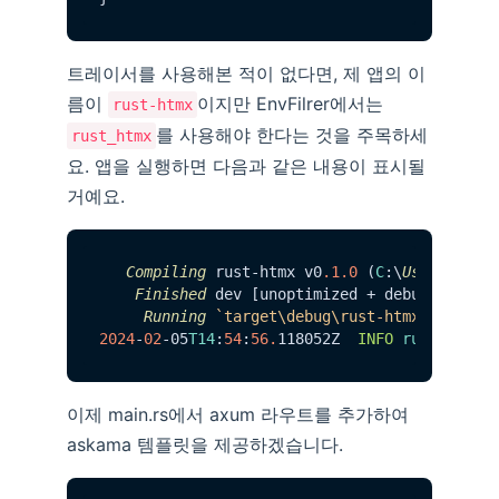
트레이서를 사용해본 적이 없다면, 제 앱의 이
름이
이지만 EnvFilrer에서는
rust-htmx
를 사용해야 한다는 것을 주목하세
rust_htmx
요. 앱을 실행하면 다음과 같은 내용이 표시될
거예요.
Compiling
 rust-htmx v0
.1
.0
 (
C
:\
Users
\davi
Finished
 dev [unoptimized + debuginfo] 
t
Running
`target\debug\rust-htmx.exe`
2024
-
02
-05
T14
:
54
:
56.
118052Z  
INFO
rust_htmx
:
이제 main.rs에서 axum 라우트를 추가하여
askama 템플릿을 제공하겠습니다.