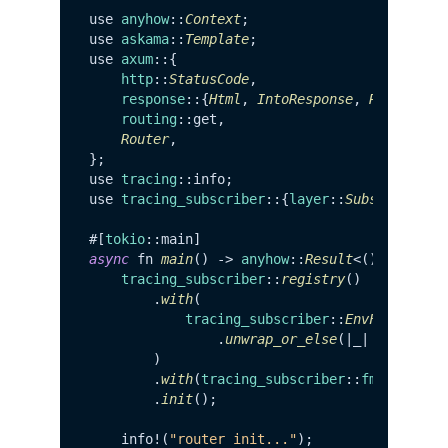
use 
anyhow
::
Context
;

use 
askama
::
Template
;

use 
axum
::{

http
::
StatusCode
,

response
::{
Html
, 
IntoResponse
, 
Response
},
routing
::get,

Router
,

};

use 
tracing
::info;

use 
tracing_subscriber
::{
layer
::
SubscriberEx
#[
tokio
async
 fn 
main
() -> 
anyhow
::
Result
<()> {

tracing_subscriber
::
registry
()

        .
with
(

tracing_subscriber
::
EnvFilter
::
t
                .
unwrap_or_else
(|_| 
"rust_ht
        )

        .
with
(
tracing_subscriber
::
fmt
::
layer
(
        .
init
();

    info!(
"router init..."
);
