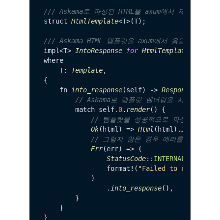
/// Askama로 파싱된 HTML을 axum에서 제공할
struct 
HtmlTemplate
<T>(T);

/// Askama HTML 템플릿을 axum에서 응답으로 
impl<T> 
IntoResponse
for
HtmlTemplate
<T>

where

T
: 
Template
,

{

    fn 
into_response
(self) -> 
Response
 {

// Askama로 템플릿 렌더링을 시도합니다.
        match self
.0
.
render
(
) {

// 템플릿을 성공적으로 파싱하고 집계
Ok
(html) => 
Html
(html).
into_resp
// 그렇지 않은 경우 에러를 반환하거나
Err
(err) => (

StatusCode
::
INTERNAL_SERVER_
                format!(
"Failed to render te
            )

                .
into_response
(),

        }

    }
