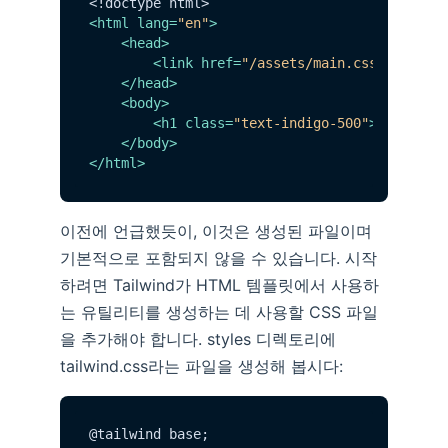
<
html
lang
=
"en"
>
<
head
>
<
link
href
=
"/assets/main.css"
rel
=
"s
</
head
>
<
body
>
<
h1
class
=
"text-indigo-500"
>
임베디드 
</
body
>
</
html
>
이전에 언급했듯이, 이것은 생성된 파일이며
기본적으로 포함되지 않을 수 있습니다. 시작
하려면 Tailwind가 HTML 템플릿에서 사용하
는 유틸리티를 생성하는 데 사용할 CSS 파일
을 추가해야 합니다. styles 디렉토리에
tailwind.css라는 파일을 생성해 봅시다:
@tailwind base;
