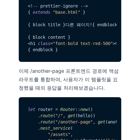
<!-- prettier-ignore -->

{ 
extends
"base.html"
 }

{ block title }다른 페이지!{ endblock }

{ block content }

<h1 
class
=
"font-bold text-red-500"
>다른 페이지</
이제 /another-page 프론트엔드 경로에 액섬
라우트를 통합하여, 사용자가 이 템플릿을 요
청했을 때의 응답을 처리해보겠습니다.
let
 router = 
Router
::
new
()

    .
route
(
"/"
, 
get
(hello))

    .
route
(
"/another-page"
, 
get
(another_page)
    .
nest_service
(

"/assets"
,
