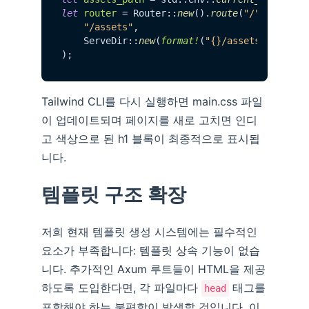
let
router
 = Router::
new
().
route
(
"/"
, 
get
(he
"/assets"
,

    ServeDir::
new
(
format!
(
"{}/assets"
, asset
Tailwind CLI를 다시 실행하면 main.css 파일
이 업데이트되며 페이지를 새로 고치면 인디
고 색상으로 된 h1 블록이 최종적으로 표시됩
니다.
템플릿 구조 확장
저희 현재 템플릿 생성 시스템에는 필수적인
요소가 부족합니다: 템플릿 상속 기능이 없습
니다. 추가적인 Axum 루트들이 HTML을 제공
하도록 도입한다면, 각 파일마다
태그를
head
포함해야 하는 불편함이 발생할 것입니다. 이