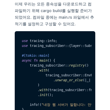
이제 우리는 모든 종속성을 다운로드하고 컴
파일하기 위해 cargo build를 실행할 준비가
되었어요. 컴파일 중에는 main.rs 파일에서 추
적기를 설정하고 구성할 수 있어요.
use
use
 tracing_subscriber::{layer::SubscriberExt
#[tokio::main]
async
fn
main
() {

    tracing_subscriber::
registry
()

        .
with
(

            tracing_subscriber::EnvFilter::
t
                .
unwrap_or_else
(|_| 
"rust_ht
        )

        .
with
(tracing_subscriber::fmt::
layer
(
        .
init
();

    info!(
"내장 웹 서버가 말합니다: 안녕, 세상아!