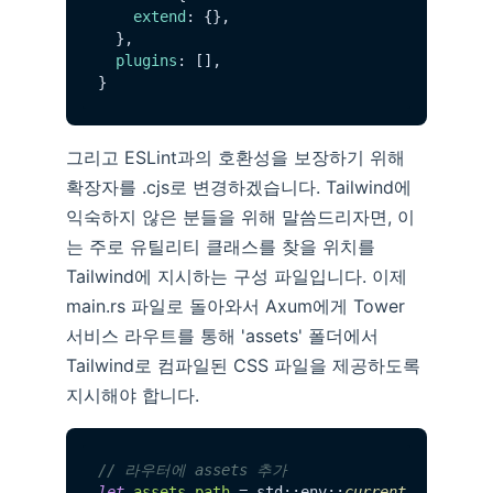
extend
: {},

  },

plugins
: [],

그리고 ESLint과의 호환성을 보장하기 위해
확장자를 .cjs로 변경하겠습니다. Tailwind에
익숙하지 않은 분들을 위해 말씀드리자면, 이
는 주로 유틸리티 클래스를 찾을 위치를
Tailwind에 지시하는 구성 파일입니다. 이제
main.rs 파일로 돌아와서 Axum에게 Tower
서비스 라우트를 통해 'assets' 폴더에서
Tailwind로 컴파일된 CSS 파일을 제공하도록
지시해야 합니다.
// 라우터에 assets 추가
let
assets_path
 = std::env::
current_dir
().
un