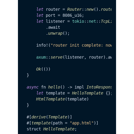
let
 router = 
Router
::
new
().
route
(
"/"
, 
ge
let
 port = 8086_u16;

let
 listener = 
tokio
::
net
::
TcpListener
::
        .
await
        .
unwrap
();

    info!(
"router init complete: now listeni
axum
::
serve
(listener, router).
await
.
unwr
Ok
(())

}

async
 fn 
hello
() -> impl 
IntoResponse
 {

let
 template = 
HelloTemplate
 {};

HtmlTemplate
(template)

}

#[
derive
(
Template
)]

#[
template
(path = 
"app.html"
)]

struct 
HelloTemplate
;
