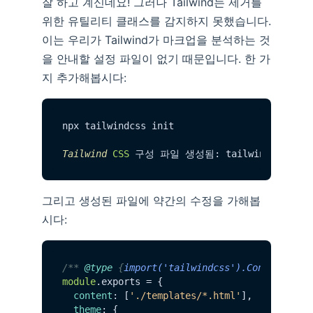
잘 하고 계신데요! 그러나 Tailwind는 제거를
위한 유틸리티 클래스를 감지하지 못했습니다.
이는 우리가 Tailwind가 마크업을 분석하는 것
을 안내할 설정 파일이 없기 때문입니다. 한 가
지 추가해봅시다:
npx tailwindcss init     

Tailwind
CSS
 구성 파일 생성됨: tailwind.
config
그리고 생성된 파일에 약간의 수정을 가해봅
시다:
/** 
@type
 {
import('tailwindcss').Config
} */
module
.
exports
 = {

content
: [
'./templates/*.html'
],

theme
: {
