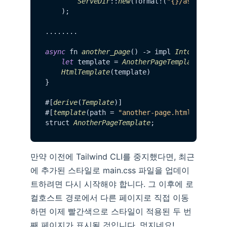
ServeDir
::
new
(format!(
"{}/assets"
, a
    );

........

async
 fn 
another_page
() -> impl 
IntoResponse
 
let
 template = 
AnotherPageTemplate
 {};

HtmlTemplate
(template)

}

#[
derive
(
Template
)]

#[
template
(path = 
"another-page.html"
)]

struct 
AnotherPageTemplate
만약 이전에 Tailwind CLI를 중지했다면, 최근
에 추가된 스타일로 main.css 파일을 업데이
트하려면 다시 시작해야 합니다. 그 이후에 로
컬호스트 경로에서 다른 페이지로 직접 이동
하면 이제 빨간색으로 스타일이 적용된 두 번
째 페이지가 표시될 것입니다. 멋지네요!