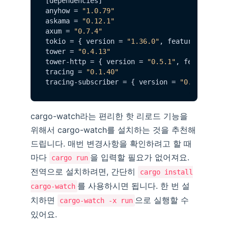
[dependencies]

anyhow = 
"1.0.79"
askama = 
"0.12.1"
axum = 
"0.7.4"
tokio = { version = 
"1.36.0"
, features = [
"f
tower = 
"0.4.13"
tower-http = { version = 
"0.5.1"
, features =
tracing = 
"0.1.40"
tracing-subscriber = { version = 
"0.3.18"
, f
cargo-watch라는 편리한 핫 리로드 기능을
위해서 cargo-watch를 설치하는 것을 추천해
드립니다. 매번 변경사항을 확인하려고 할 때
마다
을 입력할 필요가 없어져요.
cargo run
전역으로 설치하려면, 간단히
cargo install
를 사용하시면 됩니다. 한 번 설
cargo-watch
치하면
으로 실행할 수
cargo-watch -x run
있어요.