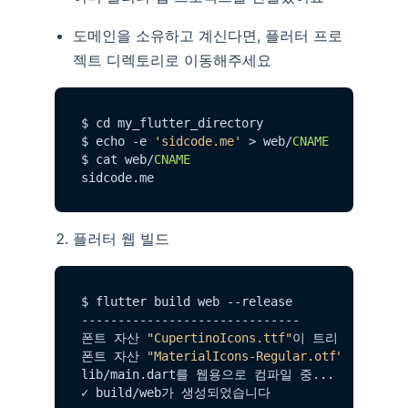
도메인을 소유하고 계신다면, 플러터 프로
젝트 디렉토리로 이동해주세요
$ cd my_flutter_directory

$ echo -e 
'sidcode.me'
 > web/
CNAME
$ cat web/
CNAME
sidcode.
me
플러터 웹 빌드
$ flutter build web --release

------------------------------  

폰트 자산 
"CupertinoIcons.ttf"
이 트리 쉐이크되어
폰트 자산 
"MaterialIcons-Regular.otf"
이 트리 
lib/main.
dart
를 웹용으로 컴파일 중...            