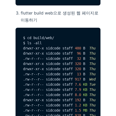
flutter build web으로 생성된 웹 페이지로
이동하기
$ cd build/web/

$ ls -all                                    
drwxr-xr-x sidcode staff 
480
 B  
Thu
Jun
20
1
drwxr-xr-x sidcode staff  
96
 B  
Thu
Jun
20
1
.
rw
-r--r-- sidcode staff  
32
 B  
Thu
Jun
20
1
drwxr-xr-x sidcode staff 
320
 B  
Thu
Jun
20
1
drwxr-xr-x sidcode staff 
320
 B  
Thu
Jun
20
1
.
rw
-r--r-- sidcode staff  
13
 B  
Thu
Jun
20
1
.
rw
-r--r-- sidcode staff 
917
 B  
Wed
Feb
1
1
.
rw
-r--r-- sidcode staff 
7.6
KB
Tue
Jun
4
2
.
rw
-r--r-- sidcode staff 
7.9
KB
Thu
Jun
20
1
.
rw
-r--r-- sidcode staff 
8.0
KB
Thu
Jun
20
1
drwxr-xr-x sidcode staff 
192
 B  
Thu
Jun
20
1
.
rw
-r--r-- sidcode staff 
1.2
KB
Thu
Jun
20
1
.
rw
-r--r-- sidcode staff 
1.5
MB
Thu
Jun
20
1
.
rw
-r--r-- sidcode staff 
928
 B  
Thu
Jun
20
1