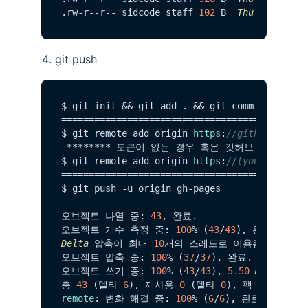
.
rw
-r--r-- sidcode staff 
102
 B  
Thu
Jun
20
1
git push
$ git init && git add . && git commit -m  
"i
=============================================
$ git remote add origin 
https
:
//github.com/[
 ******** 토큰이 없는 경우 혹은 깃허브 토큰이 필
$ git remote add origin 
https
:
//[your_id]:[y
=============================================
$ git push -u origin gh-pages

---------------------------------------------
오브젝트 나열 중: 
43
, 완료.

오브젝트 개수 측정 중: 
100
% (
43
/
43
Delta
 압축이 최대 
10
개의 스레드로 이용됨

오브젝트 압축 중: 
100
% (
37
/
37
), 완료.

오브젝트 쓰기 중: 
100
% (
43
/
43
), 
5.50
MiB
 | 
5.0
총 
43
 (델타 
6
), 재사용 
0
 (델타 
0
), 팩 재사용 
0
 
remote
: 변화 해결 중: 
100
% (
6
/
6