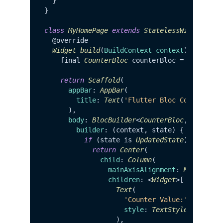
  }

}

class
MyHomePage
extends
StatelessWidget
 {

  @override

Widget
build
(
BuildContext context
) {

    final 
CounterBloc
 counterBloc = 
BlocProv
return
Scaffold
(

appBar
: 
AppBar
(

title
: 
Text
(
'Flutter Bloc Counter'
),

      ),

body
: 
BlocBuilder
<
CounterBloc
, 
Counter
builder
: (context, state) {

if
 (state is 
UpdatedState
) {

return
Center
(

child
: 
Column
(

mainAxisAlignment
: 
MainAxisA
children
: <
Widget
>[

Text
(

'Counter Value:'
,

style
: 
TextStyle
(
fontSiz
                  ),
