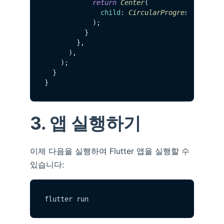
return
Center
(

child
: 
CircularProgressIndicat
            );

          }

        },

      ),

    );

  }

3. 앱 실행하기
이제 다음을 실행하여 Flutter 앱을 실행할 수
있습니다: