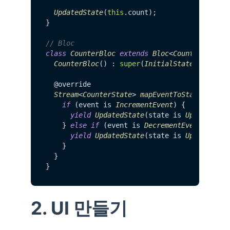
UpdatedState
(
this
.
count
);

}

// Bloc
class
CounterBloc
extends
Bloc
<
CounterEvent
,
CounterBloc
() : 
super
(
InitialState
());

  @override

Stream
<
CounterState
> 
mapEventToState
(
Count
if
 (event is 
IncrementEvent
) {

yield
UpdatedState
(state is 
UpdatedSta
    } 
else
if
 (event is 
DecrementEvent
) {

yield
UpdatedState
(state is 
UpdatedSta
    }

  }

2. UI 만들기