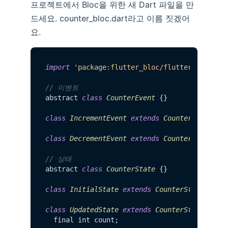
프로젝트에서 Bloc을 위한 새 Dart 파일을 만
드세요. counter_bloc.dart라고 이름 짓겠어
요.
import
'package:flutter_bloc/flutter_bloc.da
// 이벤트
abstract 
class
CounterEvent
 {}

class
IncrementEvent
extends
CounterEvent
 {}

class
DecrementEvent
extends
CounterEvent
 {}

// 상태
abstract 
class
CounterState
 {}

class
InitialState
extends
CounterState
 {}

class
UpdatedState
extends
CounterState
 {

  final int count;
