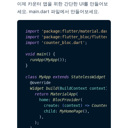
이제 카운터 앱을 위한 간단한 UI를 만들어보
세요. main.dart 파일에서 만들어보세요.
import
'package:flutter/material.dart'
import
'package:flutter_bloc/flutter_bloc.da
import
'counter_bloc.dart'
;

void
main
(
) {

runApp
(
MyApp
());

}

class
MyApp
extends
StatelessWidget
 {

  @override

Widget
build
(
BuildContext context
) {

return
MaterialApp
(

home
: 
BlocProvider
(

create
: 
(
context
) =>
CounterBloc
(),

child
: 
MyHomePage
(),

      ),

    );
