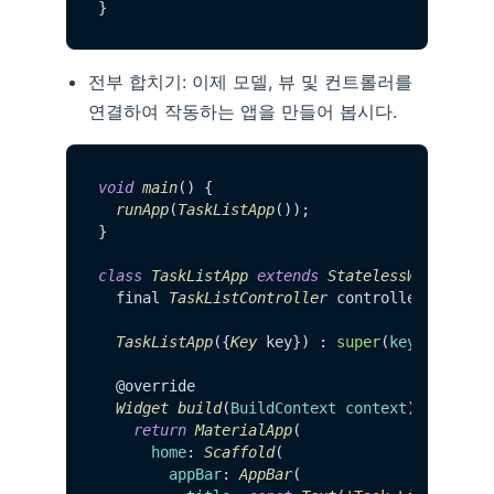
전부 합치기: 이제 모델, 뷰 및 컨트롤러를
연결하여 작동하는 앱을 만들어 봅시다.
void
main
(
) {

runApp
(
TaskListApp
());

}

class
TaskListApp
extends
StatelessWidget
 {

  final 
TaskListController
 controller = 
Task
TaskListApp
({
Key
 key}) : 
super
(
key
: key);

  @override

Widget
build
(
BuildContext context
) {

return
MaterialApp
(

home
: 
Scaffold
(

appBar
: 
AppBar
(
