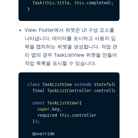
Task
(
this
.
title
, 
this
.
completed
);

View: Flutter에서 위젯은 UI 구성 요소를
나타냅니다. 데이터를 표시하고 사용자 입
력을 캡처하는 위젯을 생성합니다. 작업 관
리 앱의 경우 TaskListView 위젯을 만들어
작업 목록을 표시할 수 있습니다.
class
TaskListView
extends
StatefulWidget
 {

  final 
TaskListController
 controller;

const
TaskListView
({

super
.
key
,

    required 
this
.
controller
  });

  @override
