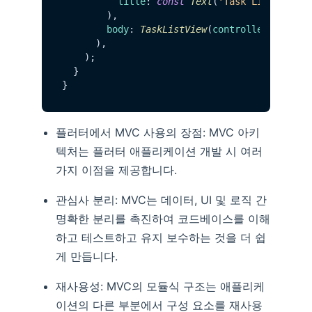
title
: 
const
Text
(
'Task List'
),

        ),

body
: 
TaskListView
(
controller
: contro
      ),

    );

  }

플러터에서 MVC 사용의 장점: MVC 아키
텍처는 플러터 애플리케이션 개발 시 여러
가지 이점을 제공합니다.
관심사 분리: MVC는 데이터, UI 및 로직 간
명확한 분리를 촉진하여 코드베이스를 이해
하고 테스트하고 유지 보수하는 것을 더 쉽
게 만듭니다.
재사용성: MVC의 모듈식 구조는 애플리케
이션의 다른 부분에서 구성 요소를 재사용