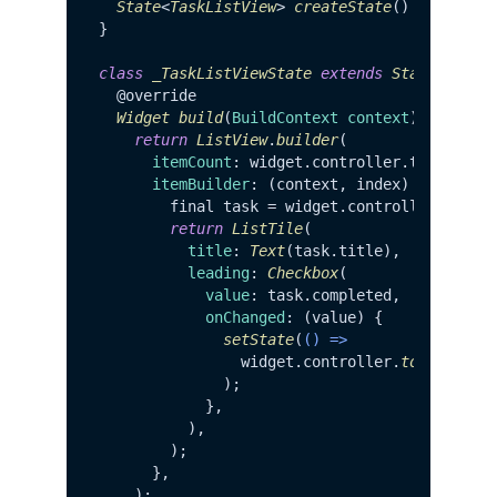
State
<
TaskListView
> 
createState
() => 
_Task
}

class
_TaskListViewState
extends
State
<
TaskL
  @override

Widget
build
(
BuildContext context
) {

return
ListView
.
builder
(

itemCount
: widget.
controller
.
tasks
.
len
itemBuilder
: (context, index) {

        final task = widget.
controller
.
tasks
[
return
ListTile
(

title
: 
Text
(task.
title
),

leading
: 
Checkbox
(

value
: task.
completed
,

onChanged
: (value) {

setState
(
() =>
                widget.
controller
.
toggleTask
              );

            },

          ),

        );

      },

    );
