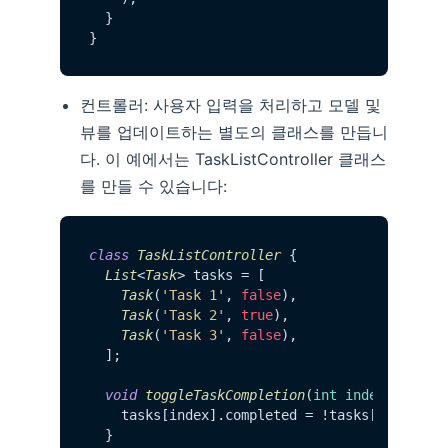
  }

컨트롤러: 사용자 입력을 처리하고 모델 및
뷰를 업데이트하는 별도의 클래스를 만듭니
다. 이 예에서는 TaskListController 클래스
를 만들 수 있습니다:
class
TaskListController
 {

List
<
Task
> tasks = [

Task
(
'Task 1'
, 
false
),

Task
(
'Task 2'
, 
true
),

Task
(
'Task 3'
, 
false
),

  ];

void
toggleTaskCompletion
(
int index
) {

    tasks[index].
completed
 = !tasks[index].
c
  }
