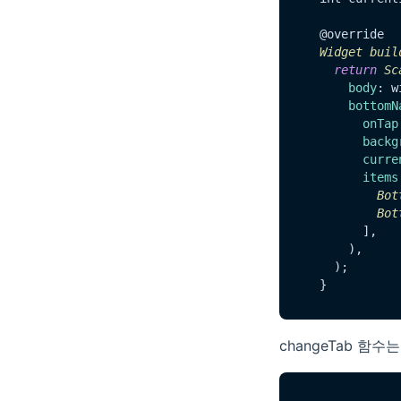
  @override

Widget
buil
return
Sc
body
: w
bottomN
onTap
backg
curre
items
Bot
Bot
        ],

      ),

    );

changeTab 함