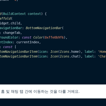
d
(
BuildContext context
) {

affold
(

idget.
child
,

avigationBar
: 
BottomNavigationBar
(

: changeTab,

roundColor
: 
const
Color
(
0xffe0b9f6
),

ntIndex
: currentIndex,

: 
const
 [

tomNavigationBarItem
(
icon
: 
Icon
(
Icons
.
home
), 
label
: 
'Hom
tomNavigationBarItem
(
icon
: 
Icon
(
Icons
.
chat
), 
label
: 
'Cha
수는 홈 및 채팅 탭 간에 이동하는 것을 다룰 거에요.