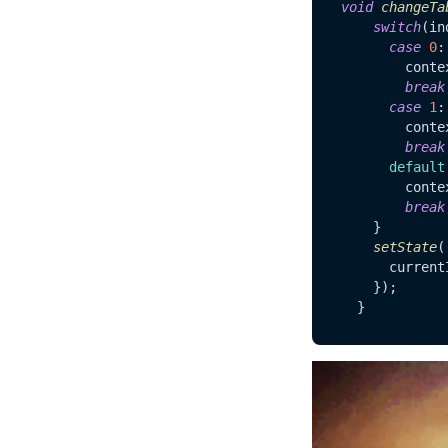
void
changeTa
switch
(in
case
0
:
        conte
break
case
1
:
        conte
break
default
        conte
break
    }

setState
(
      current
    });
