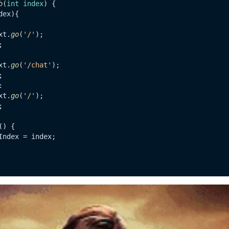
b
(
int index
) {

dex){

  

xt.
go
(
'/'
);

;

  

xt.
go
(
'/chat'
);

;

:

xt.
go
(
'/'
);

;

() {

Index = index;
