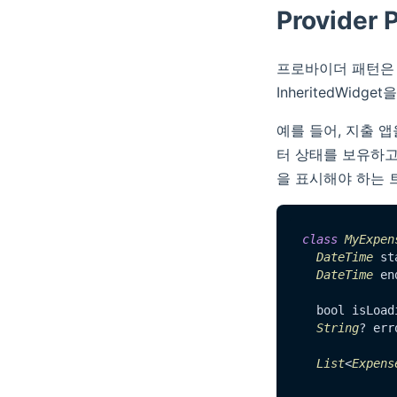
Provider 
프로바이더 패턴은 
InheritedWi
예를 들어, 지출 
터 상태를 보유하고 
을 표시해야 하는 트
class
MyExpen
DateTime
 st
DateTime
 en
  bool isLoad
String
? erro
List
<
Expens