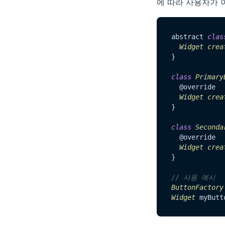
에 따라 사용자가 
abstract 
clas
Widget
crea
}

class
Primary
  @override

Widget
crea
}

class
Seconda
  @override

Widget
crea
}

// 사용 예시
ButtonFactory
Widget
 myButt