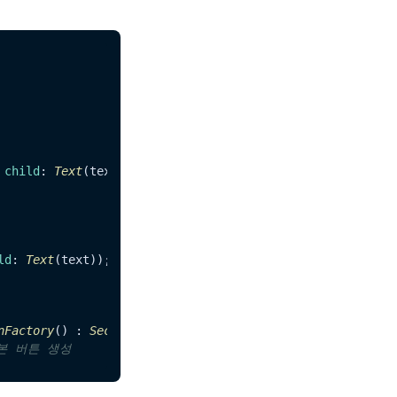
 
child
: 
Text
(text));

ld
: 
Text
(text));

nFactory
() : 
SecondaryButtonFactory
기본 버튼 생성