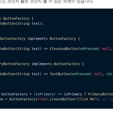
이긴 것인지 틀린 것인지 볼 수 있는 위젯이 있습니다.
s
ButtonFactory
 {

teButton
(
String
 text);

ButtonFactory
 implements 
ButtonFactory
 {

teButton
(
String
 text) => 
ElevatedButton
(
onPressed
: 
null
,
ryButtonFactory
 implements 
ButtonFactory
 {

teButton
(
String
 text) => 
TextButton
(
onPressed
: 
null
, 
chi
 buttonFactory = 
(
isPrimary
) =>
 isPrimary ? 
PrimaryButto
on = 
buttonFactory
(
true
).
createButton
(
"Click Me"
); 
// 