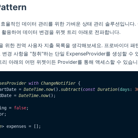
Pattern
효율적인 데이터 관리를 위한 가벼운 상태 관리 솔루션입니다.
dget을 활용하여 데이터 변경을 위젯 트리 아래로 전파합니다.
앱을 위한 전역 사용자 지출 목록을 생각해보세요. 프로바이더 패
변경 사항을 "청취"하는 단일 ExpenseProvider를 생성할 수
리 아래의 어떤 위젯이든 Provider를 통해 액세스할 수 있습니
sesProvider
with
ChangeNotifier
 {

artDate = 
DateTime
.
now
().
subtract
(
const
Duration
(
days
: 
3
dDate = 
DateTime
.
now
();

ing = 
false
;

r;

e
> expenses = [];
