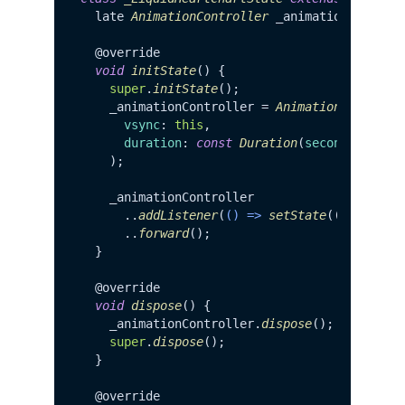
  late 
AnimationController
 _animationControll
  @override 

void
initState
(
) { 

super
.
initState
(); 

    _animationController = 
AnimationControll
vsync
: 
this
, 

duration
: 
const
Duration
(
seconds
: 
4
), 

    ); 

    _animationController 

      ..
addListener
(
() =>
setState
(() {}))  

      ..
forward
(); 

  } 

  @override 

void
dispose
(
) { 

    _animationController.
dispose
(); 

super
.
dispose
(); 

  } 

  @override 
