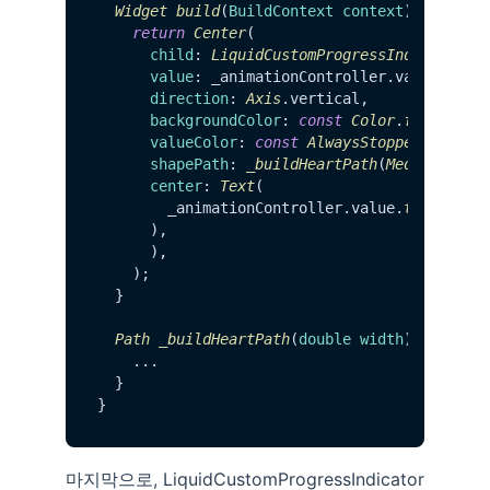
Widget
build
(
BuildContext context
) { 

return
Center
( 

child
: 
LiquidCustomProgressIndicator
( 

value
: _animationController.
value
, 

direction
: 
Axis
.
vertical
, 

backgroundColor
: 
const
Color
.
fromARGB
(
valueColor
: 
const
AlwaysStoppedAnimati
shapePath
: 
_buildHeartPath
(
MediaQuery
.
center
: 
Text
( 

        _animationController.
value
.
toString
()
      ),  

      ),

    );

  } 

Path
_buildHeartPath
(
double width
) { 

    ...

  } 

마지막으로, LiquidCustomProgressIndicator