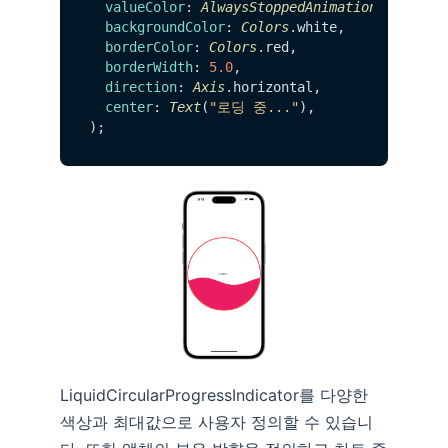
valueColor
: 
AlwaysStoppedAnimation
(
Colors
.
backgroundColor
: 
Colors
.
white
,

borderColor
: 
Colors
.
red
,

borderWidth
: 
5.0
,

direction
: 
Axis
.
horizontal
,

center
: 
Text
(
"로딩 중..."
),

LiquidCircularProgressIndicator를 다양한
색상과 최대값으로 사용자 정의할 수 있습니