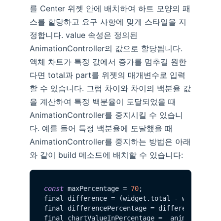
를 Center 위젯 안에 배치하여 하트 모양의 패
스를 할당하고 요구 사항에 맞게 스타일을 지
정합니다. value 속성은 정의된
AnimationController의 값으로 할당됩니다.
액체 차트가 특정 값에서 증가를 멈추길 원한
다면 total과 part를 위젯의 매개변수로 입력
할 수 있습니다. 그럼 차이와 차이의 백분율 값
을 계산하여 특정 백분율이 도달되었을 때
AnimationController를 중지시킬 수 있습니
다. 예를 들어 특정 백분율에 도달했을 때
AnimationController를 중지하는 방법은 아래
와 같이 build 메소드에 배치할 수 있습니다:
const
 maxPercentage = 
70
; 

final difference = (widget.
total
 - widget.
pa
final differencePercentage = difference / wi
final chartValueInPercentage = _animationCon