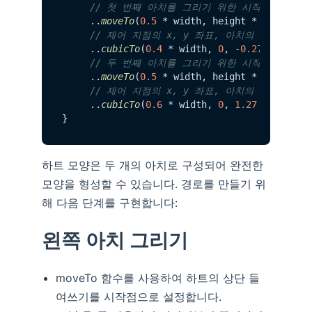
// 첫 번째 아치를 그리기 위한 시작 지점 
     ..
moveTo
(
0.5
 * width, height *  
0.27
) 

// 제어 지점의 x, y 좌표, 아치의 끝점의 x, 
     ..
cubicTo
(
0.4
 * width, 
0
, -
0.27
 * width
// 두 번째 아치를 그리기 위한 시작 지점 
     ..
moveTo
(
0.5
 * width, height * 
0.27
) 

// 제어 지점의 x, y 좌표, 아치의 끝점의 x, 
     ..
cubicTo
(
0.6
 * width, 
0
, 
1.27
 * width,
하트 모양은 두 개의 아치로 구성되어 완전한
모양을 형성할 수 있습니다. 경로를 만들기 위
해 다음 단계를 구현합니다:
왼쪽 아치 그리기
moveTo 함수를 사용하여 하트의 상단 들
여쓰기를 시작점으로 설정합니다.