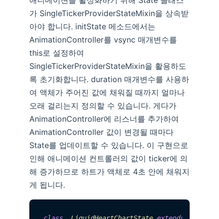
가 SingleTickerProviderStateMixin을 상속받
아야 합니다. initState 메소드에서는
AnimationController를 vsync 매개변수를
this로 설정하여
SingleTickerProviderStateMixin을 활용하도
록 초기화합니다. duration 매개변수를 사용하
여 액체가 주어진 값에 채워질 때까지 얼마나
오래 걸리는지 정의할 수 있습니다. 게다가
AnimationController에 리스너를 추가하여
AnimationController 값이 변경될 때마다
State를 업데이트할 수 있습니다. 이 구현으로
인해 애니메이션 컨트롤러의 값이 ticker에 의
해 증가하므로 하트가 액체로 4초 안에 채워지
게 됩니다.
class
_LiquidHeartChartState
extends
State
<
L