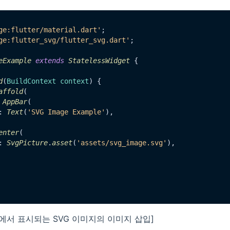
ge:flutter/material.dart'
ge:flutter_svg/flutter_svg.dart'
;

eExample
extends
StatelessWidget
 {

d
(
BuildContext context
) {

affold
(

 
AppBar
(

: 
Text
(
'SVG Image Example'
),

enter
(

: 
SvgPicture
.
asset
(
'assets/svg_image.svg'
),

r 앱에서 표시되는 SVG 이미지의 이미지 삽입]