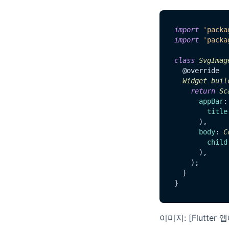
import
'packa
import
'packa
class
SvgImag
  @override

Widget
buil
return
Sc
appBar
:
title
      ),

body
: 
C
child
      ),

    );

  }

이미지: [Flutte