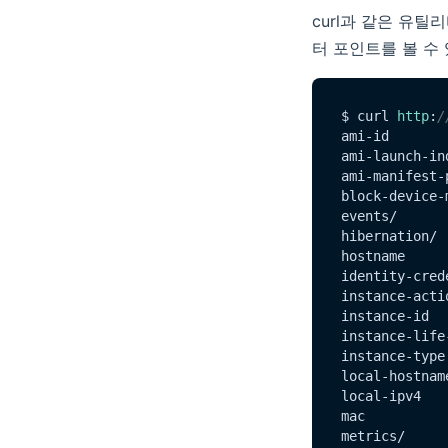
curl과 같은 유
터 포인트를 볼 수
$ curl 
http
:
/
ami-id

ami-launch-ind
ami-manifest-p
block-device-m
events/

hibernation/

hostname

identity-crede
instance-actio
instance-id

instance-life-
instance-type

local-hostname
local-ipv4

mac

metrics/
