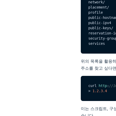
network/

placement/

profile

public-hostnam
public-ipv4

public-keys/

reservation-id
security-group
위의 목록을 활용하여
주소를 찾고 싶다면
curl 
http
:
//1
> 
1.2
.3
.4
이는 스크립트, 구
습니다.