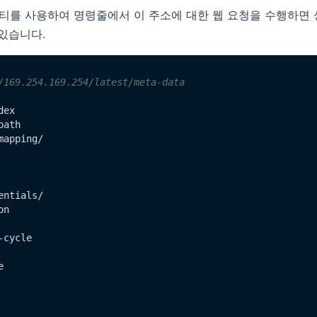
틸리티를 사용하여 명령줄에서 이 주소에 대한 웹 요청을 수행하면
 있습니다.
/169.254.169.254/latest/meta-data
ex

ath

apping/

ntials/

n

cycle


