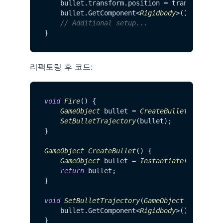
    bullet.
transform
.
position
 = transform.
po
    bullet.
GetComponent
<
Rigidbody
>().
velocit
// Additional setup...
리팩토링 후 코드:
void
Fire
() {

GameObject
 bullet = 
CreateBullet
();

SetBulletTrajectory
(bullet);

} 

GameObject
CreateBullet
() {

GameObject
 bullet = 
Instantiate
(bulletPr
return
 bullet;

}

void
SetBulletTrajectory
(
GameObject
 bullet) {
    bullet.
GetComponent
<
Rigidbody
>().
velocit