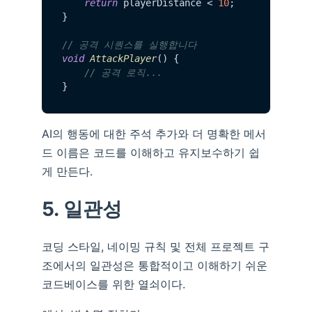
return
 playerDistance < 
10
;

}

// 공격 시퀀스를 실행합니다
void
AttackPlayer
() {

// 공격 로직...
AI의 행동에 대한 주석 추가와 더 명확한 메서
드 이름은 코드를 이해하고 유지보수하기 쉽
게 만든다.
5. 일관성
코딩 스타일, 네이밍 규칙 및 전체 프로젝트 구
조에서의 일관성은 통합적이고 이해하기 쉬운
코드베이스를 위한 열쇠이다.