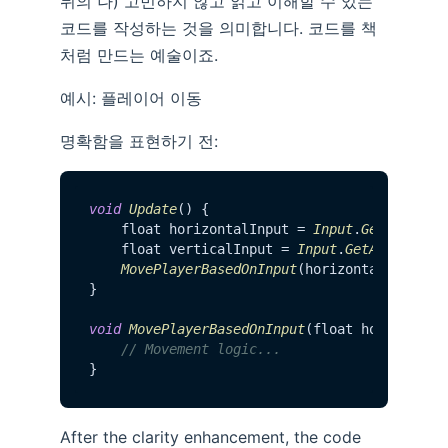
뒤의 나) 고민하지 않고 읽고 이해할 수 있는
코드를 작성하는 것을 의미합니다. 코드를 책
처럼 만드는 예술이죠.
예시: 플레이어 이동
명확함을 표현하기 전:
void
Update
() {

    float horizontalInput = 
Input
.
GetAxis
(
"H
    float verticalInput = 
Input
.
GetAxis
(
"Ver
MovePlayerBasedOnInput
(horizontalInput, v
}

void
MovePlayerBasedOnInput
(float horizontal,
// Movement logic...
After the clarity enhancement, the code