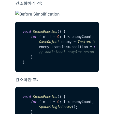
간소화하기 전:
void
SpawnEnemies
() {

for
 (int i = 
0
; i < enemyCount; i++) {

GameObject
 enemy = 
Instantiate
(enemyP
        enemy.
transform
.
position
 = 
new
Vecto
// Additional complex setup code...
    }

간소화한 후:
void
SpawnEnemies
() {

for
 (int i = 
0
; i < enemyCount; i++) {

SpawnSingleEnemy
();

    }
