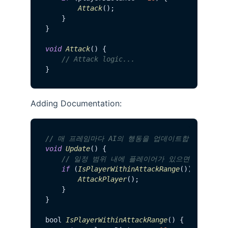
Attack
();

    }

}

void
Attack
() {

// Attack logic...
Adding Documentation:
// 매 프레임마다 AI의 행동을 업데이트합니다
void
Update
() {

// 일정 범위 내에 플레이어가 있으면 공격합니
if
 (
IsPlayerWithinAttackRange
()) {

AttackPlayer
();

    }

}

bool 
IsPlayerWithinAttackRange
() {
