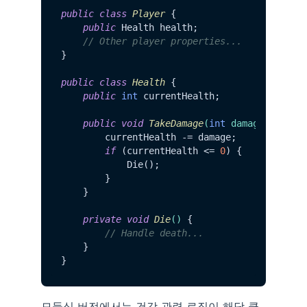
public
class
Player
 {

public
 Health health;

// Other player properties...
}

public
class
Health
 {

public
int
 currentHealth;

public
void
TakeDamage
(
int
 damage)
 {

        currentHealth -= damage;

if
 (currentHealth <= 
0
) {

            Die();

        }

    }

private
void
Die
()
 {

// Handle death...
    }

모듈식 버전에서는 건강 관련 로직이 해당 클