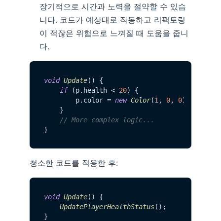
장기적으로 시간과 노력을 절약할 수 있습
니다. 코드가 예상대로 작동하고 리팩토링
이 적잖은 위험으로 느껴질 때 도움을 줍니
다.
void
Update
() {

if
 (p.
health
 < 
20
) {

        p.
color
 = 
new
Color
(
1
, 
0
, 
0
);

    }

// More complex logic...
청소한 코드를 적용한 후:
void
Update
() {

UpdatePlayerHealthStatus
();

}
