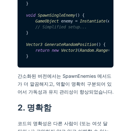
}

void
SpawnSingleEnemy
() {

GameObject
 enemy = 
Instantiate
(enemyPref
// Simplified setup...
}

Vector3
GenerateRandomPosition
() {

return
new
Vector3
(
Random
.
Range
(-
10
, 
10
)
간소화된 버전에서는 SpawnEnemies 메서드
가 더 깔끔해지고, 역할이 명확히 구분되어 있
어서 가독성과 유지 관리성이 향상되었습니다.
2. 명확함
코드의 명확성은 다른 사람이 (또는 여섯 달