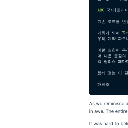
ABC
 국제[클라
기존 코드를 변경
기회가 되어 
Te
우리 계약 파트
이런 실천이 우리
더 나은 품질의
각 릴리스 때마다
함께 걷는 이 길
As we reminisce ab
in awe. The entire
It was hard to be