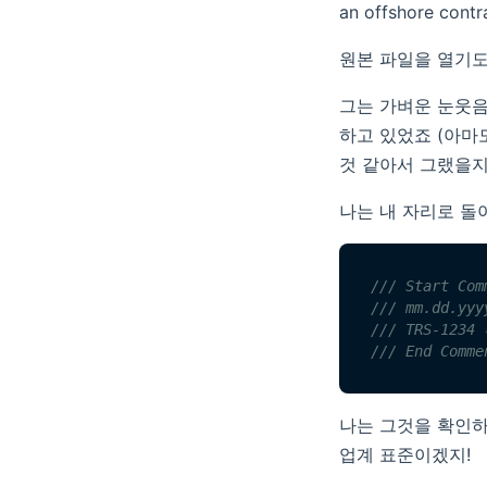
an offshore contra
원본 파일을 열기도
그는 가벼운 눈웃음
하고 있었죠 (아마
것 같아서 그랬을지
나는 내 자리로 돌
/// Start Co
/// mm.dd.yyy
/// TRS-12
/// End Comm
나는 그것을 확인하
업계 표준이겠지!