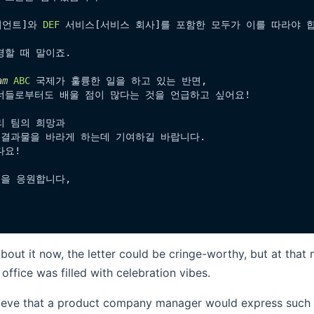
이언트]와 
DEF
 서비스[서비스 회사]를 포함한 모두가 이를 따라야 합니
할 때 말이죠.

am
ABC
 국제가 훌륭한 일을 하고 있는 반면, 

너들로부터도 배울 점이 많다는 것을 언급하고 싶어요!

 팀의 희망과 

 결과물을 바라게 하는데 기여하길 바랍니다. 

요!

을 응원합니다,

out it now, the letter could be cringe-worthy, but at that 
 office was filled with celebration vibes.
lieve that a product company manager would express such 