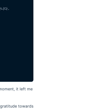
다. 

moment, it left me
gratitude towards