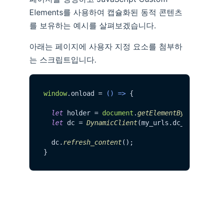
Elements를 사용하여 캡슐화된 동적 콘텐츠
를 보유하는 예시를 살펴보겠습니다.
아래는 페이지에 사용자 지정 요소를 첨부하
는 스크립트입니다.
window
.
onload
 = 
() =>
 {

let
 holder = 
document
.
getElementById
(
'main
let
 dc = 
DynamicClient
(my_urls.
dc_url
);

  dc.
refresh_content
();
