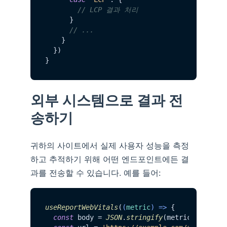
// LCP 결과 처리
      }

// ...
    }

  })

외부 시스템으로 결과 전
송하기
귀하의 사이트에서 실제 사용자 성능을 측정
하고 추적하기 위해 어떤 엔드포인트에든 결
과를 전송할 수 있습니다. 예를 들어:
useReportWebVitals
(
(
metric
) =>
 {

const
 body = 
JSON
.
stringify
(metric)
