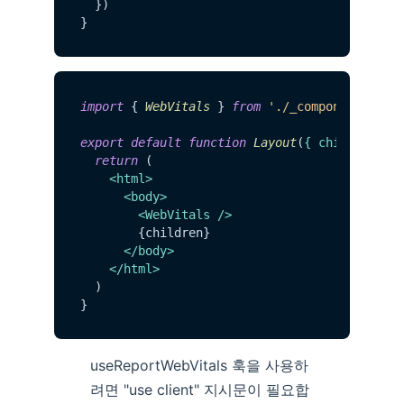
  })

import
 { 
WebVitals
 } 
from
'./_components/web
export
default
function
Layout
(
{ children }
) 
return
 (

<
html
>
<
body
>
<
WebVitals
 />
        {children}

</
body
>
</
html
>
  )

useReportWebVitals 훅을 사용하
려면 "use client" 지시문이 필요합