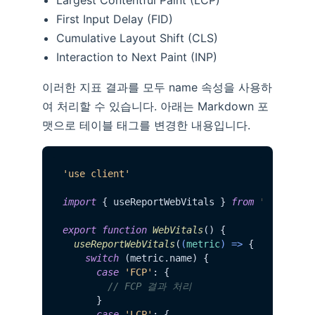
Largest Contentful Paint (LCP)
First Input Delay (FID)
Cumulative Layout Shift (CLS)
Interaction to Next Paint (INP)
이러한 지표 결과를 모두 name 속성을 사용하
여 처리할 수 있습니다. 아래는 Markdown 포
맷으로 테이블 태그를 변경한 내용입니다.
'use client'
import
 { useReportWebVitals } 
from
'next/web
export
function
WebVitals
(
) {

useReportWebVitals
(
(
metric
) =>
 {

switch
 (metric.
name
) {

case
'FCP'
: {

// FCP 결과 처리
      }

case
'LCP'
: {
