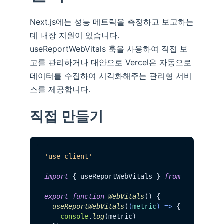
Next.js에는 성능 메트릭을 측정하고 보고하는
데 내장 지원이 있습니다.
useReportWebVitals 훅을 사용하여 직접 보
고를 관리하거나 대안으로 Vercel은 자동으로
데이터를 수집하여 시각화해주는 관리형 서비
스를 제공합니다.
직접 만들기
'use client'
import
 { useReportWebVitals } 
from
'next/web
export
function
WebVitals
(
) {

useReportWebVitals
(
(
metric
) =>
 {

console
.
log
(metric)
