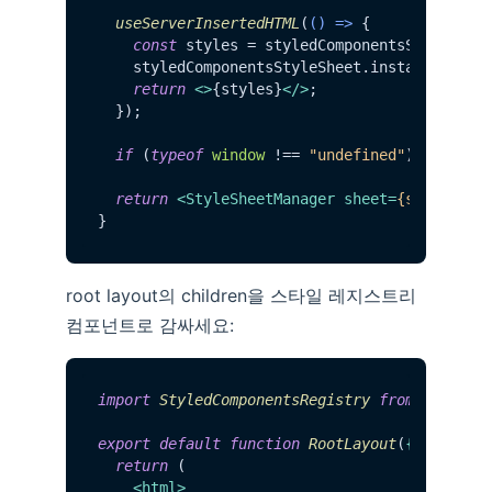
useServerInsertedHTML
(
() =>
 {

const
 styles = styledComponentsStyleShee
    styledComponentsStyleSheet.
instance
.
clea
return
<>
{styles}
</>
;

  });

if
 (
typeof
window
 !== 
"undefined"
) 
return
return
<
StyleSheetManager
sheet
=
{styledCom
root layout의 children을 스타일 레지스트리
컴포넌트로 감싸세요:
import
StyledComponentsRegistry
from
"./lib/
export
default
function
RootLayout
(
{ childre
return
 (

<
html
>