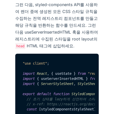
그런 다음, styled-components API를 사용하
여 렌더 중에 생성된 모든 CSS 스타일 규칙을
수집하는 전역 레지스트리 컴포넌트를 만들고
해당 규칙을 반환하는 함수를 만드세요. 그런
다음 useServerInsertedHTML 훅을 사용하여
레지스트리에 수집된 스타일을 root layout의
HTML 태그에 삽입하세요.
head
"use client"
;

import
React
, { useState } 
from
"react"
import
 { useServerInsertedHTML } 
from
"next/
import
 { 
ServerStyleSheet
, 
StyleSheetManager
export
default
function
StyledComponentsRegi
// 초기 상태를 lazy하게 선언하여 스타일시트를 
// x-ref: https://reactjs.org/docs/hooks-r
const
 [styledComponentsStyleSheet] = 
useSt