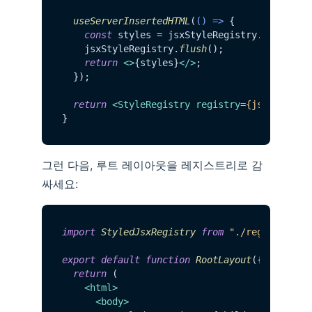
useServerInsertedHTML
(
() =>
 {

const
 styles = jsxStyleRegistry.
styles
();
    jsxStyleRegistry.
flush
();

return
<>
{styles}
</>
;

  });

return
<
StyleRegistry
registry
=
{jsxStyleRe
그런 다음, 루트 레이아웃을 레지스트리로 감
싸세요:
import
StyledJsxRegistry
from
"./registry"
;

export
default
function
RootLayout
(
{ childre
return
 (

<
html
>
<
body
>