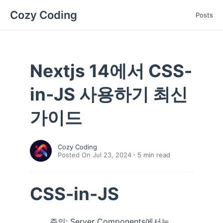
Cozy Coding
Posts
Nextjs 14에서 CSS-
in-JS 사용하기 최신
가이드
Cozy Coding
Posted On Jul 23, 2024
5
min read
CSS-in-JS
주의: Server Components에서는