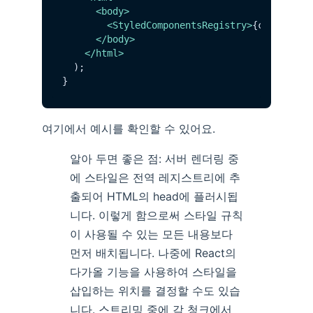
<
body
>
<
StyledComponentsRegistry
>
{children}
</
body
>
</
html
>
  );

여기에서 예시를 확인할 수 있어요.
알아 두면 좋은 점: 서버 렌더링 중
에 스타일은 전역 레지스트리에 추
출되어 HTML의 head에 플러시됩
니다. 이렇게 함으로써 스타일 규칙
이 사용될 수 있는 모든 내용보다
먼저 배치됩니다. 나중에 React의
다가올 기능을 사용하여 스타일을
삽입하는 위치를 결정할 수도 있습
니다. 스트리밍 중에 각 청크에서