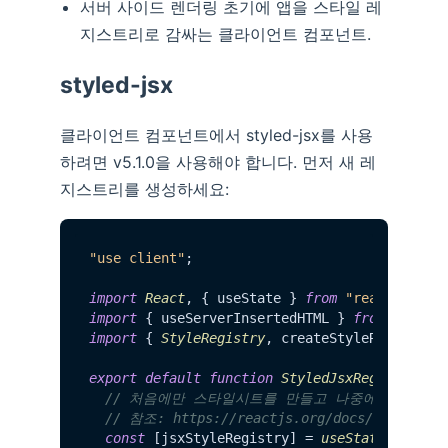
서버 사이드 렌더링 초기에 앱을 스타일 레
지스트리로 감싸는 클라이언트 컴포넌트.
styled-jsx
클라이언트 컴포넌트에서 styled-jsx를 사용
하려면 v5.1.0을 사용해야 합니다. 먼저 새 레
지스트리를 생성하세요:
"use client"
;

import
React
, { useState } 
from
"react"
import
 { useServerInsertedHTML } 
from
"next/
import
 { 
StyleRegistry
, createStyleRegistry 
export
default
function
StyledJsxRegistry
(
{ 
// 처음에만 스타일시트를 만들고 나중에 사용합니
// 참조: https://reactjs.org/docs/hooks-refe
const
 [jsxStyleRegistry] = 
useState
(
() =>