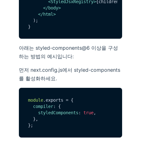
<
StyledJsxRegistry
>
{children}
</
Style
</
body
>
</
html
>
  );

아래는 styled-components@6 이상을 구성
하는 방법의 예시입니다:
먼저 next.config.js에서 styled-components
를 활성화하세요.
module
.
exports
 = {

compiler
: {

styledComponents
: 
true
,

  },
