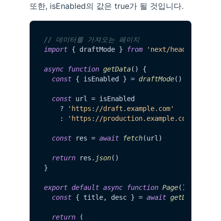
또한, isEnabled의 값은 true가 될 것입니다.
// 데이터를 가져오는 페이지
import
 { draftMode } 
from
'next/headers'
async
function
getData
(
) {

const
 { isEnabled } = 
draftMode
()

const
 url = isEnabled

    ? 
'https://draft.example.com'
    : 
'https://production.example.com'
const
 res = 
await
fetch
(url)

return
 res.
json
()

}

export
default
async
function
Page
(
) {

const
 { title, desc } = 
await
getData
()

return
 (
