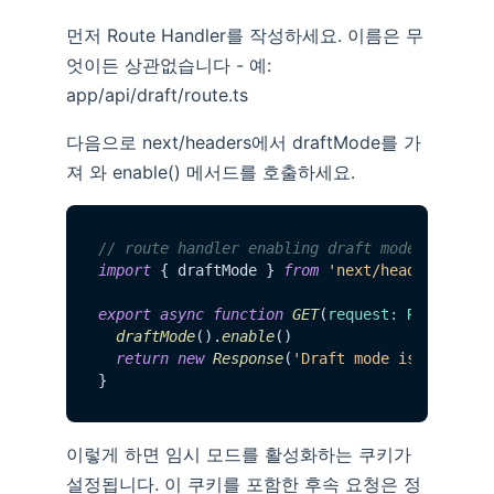
먼저 Route Handler를 작성하세요. 이름은 무
엇이든 상관없습니다 - 예:
app/api/draft/route.ts
다음으로 next/headers에서 draftMode를 가
져 와 enable() 메서드를 호출하세요.
// route handler enabling draft mode
import
 { draftMode } 
from
'next/headers'
export
async
function
GET
(
request: Request
) {
draftMode
().
enable
()

return
new
Response
(
'Draft mode is enabled
이렇게 하면 임시 모드를 활성화하는 쿠키가
설정됩니다. 이 쿠키를 포함한 후속 요청은 정