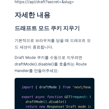
https://
/api/draft?secret=
&slug=
자세한 내용
드래프트 모드 쿠키 지우기
기본적으로 브라우저를 닫을 때 드래프트 모
드 세션이 종료됩니다.
Draft Mode 쿠키를 수동으로 지우려면
draftMode().disable()를 호출하는 Route
Handler를 만들어주세요:
import
 { draftMode } 
from
'next/headers'
export
async
function
GET
(
request: Request
) {
draftMode
().
disable
()

return
new
Response
(
'Draft mode is disable