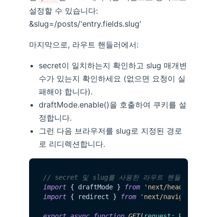
설정할 수 있습니다:
&slug=/posts/'entry.fields.slug'
마지막으로, 라우트 핸들러에서:
secret이 일치하는지 확인하고 slug 매개변
수가 있는지 확인하세요 (없으면 요청이 실
패해야 합니다).
draftMode.enable()을 호출하여 쿠키를 설
정합니다.
그런 다음 브라우저를 slug로 지정된 경로
로 리디렉션합니다.
// secret 및 slug를 사용한 라우트 핸들러
import
 { draftMode } 
from
'next/headers'
import
 { redirect } 
from
'next/navigation'
export
async
function
GET
(
request: Request
) {