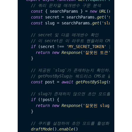
// 쿼리 문자열 매개변수 구문 분석
const
 { searchParams } = 
new
URL
(request.
u
const
 secret = searchParams.
get
(
'secret'
)

const
 slug = searchParams.
get
(
'slug'
)

// secret 및 다음 매개변수 확인
// 이 secret은 이 라우트 핸들러와 CMS에서만 
if
 (secret !== 
'MY_SECRET_TOKEN'
 || !slug) 
return
new
Response
(
'잘못된 토큰'
, { 
statu
  }

// 제공된 `slug`가 존재하는지 확인하기 위해 헤
// getPostBySlug는 헤드리스 CMS로 필요한 
const
 post = 
await
getPostBySlug
(slug)

// slug가 존재하지 않으면 초안 모드를 활성화
if
 (!post) {

return
new
Response
(
'잘못된 slug'
, { 
stat
  }

// 쿠키를 설정하여 초안 모드를 활성화합니다
draftMode
().
enable
()
