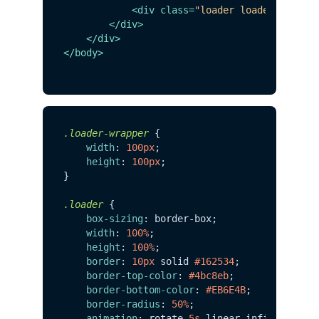
<
div
class
=
"loader loader-inner"
</
div
>
</
div
>
</
body
>
.loader-wrapper
 {

width
: 
100px
;

height
: 
100px
;

}

.loader
 {

box-sizing
: border-box;

width
: 
100%
;

height
: 
100%
;

border
: 
10px
 solid 
#162534
;

border-top-color
: 
#4bc8eb
;

border-bottom-color
: 
#EB6E4B
;

border-radius
: 
50%
;

animation
: rotate 
5s
 linear infinite;
