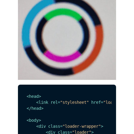
<
head
>
<
link
rel
=
"stylesheet"
href
=
"loader.css"
</
head
>
<
body
>
<
div
class
=
"loader-wrapper"
>
<
div
class
=
"loader"
>