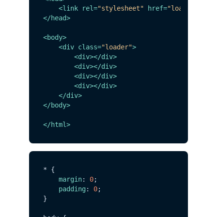
<
link
rel
=
"stylesheet"
href
=
"loader.css"
</
head
>
<
body
>
<
div
class
=
"loader"
>
<
div
>
</
div
>
<
div
>
</
div
>
<
div
>
</
div
>
<
div
>
</
div
>
</
div
>
</
body
>
</
html
>
* {

margin
: 
0
;

padding
: 
0
;

}
