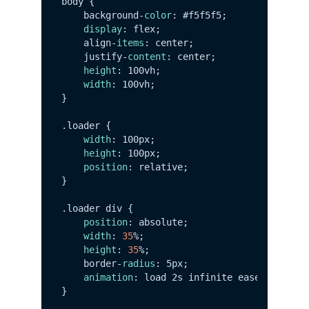
body {

    background-
color
: #f5f5f5;

display
: flex;

    align-
items
: center;

    justify-
content
: center;

height
: 100vh;

width
: 100vh;

}

.
loader
 {

width
: 100px;

height
: 100px;

position
: relative;

}

.
loader
 div {

position
: absolute;

width
: 
35
%;

height
: 
35
%;

    border-
radius
: 5px;

animation
: load 2s infinite ease-
in
-out;

}
