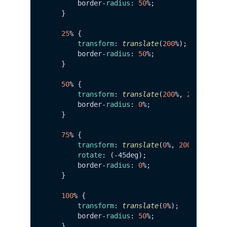
        border-
radius
: 
50
%;

    }

25
% {

transform
: 
translate
(
200
%);

        border-
radius
: 
50
%;

    }

50
% {

transform
: 
translate
(
200
%, 
200
%);

        border-
radius
: 
0
%;

    }

75
% {

transform
: 
translate
(
0
%, 
200
%);

rotate
: (-45deg);

        border-
radius
: 
0
%;

    }

100
% {

transform
: 
translate
(
0
%);

        border-
radius
: 
50
%;

    }
