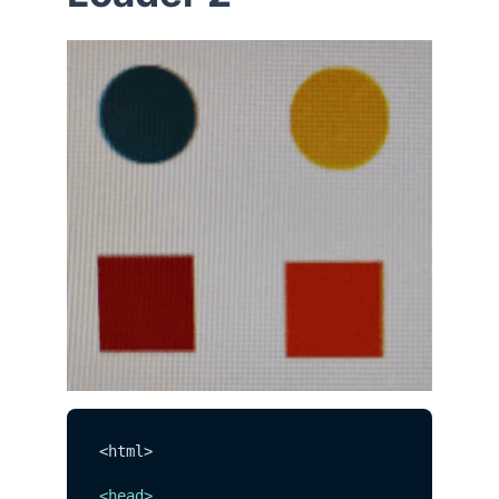
<html>

<
head
>