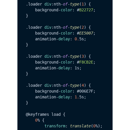
.
loader
div
:nth-
of
-
type
(
1
) {

    background-
color
: #
B22727
;

}

.
loader
div
:nth-
of
-
type
(
2
) {

    background-
color
: #
EE5007
;

    animation-
delay
: 
0.
5s;

}

.
loader
div
:nth-
of
-
type
(
3
) {

    background-
color
: #
F8CB2E
;

    animation-
delay
: 1s;

}

.
loader
div
:nth-
of
-
type
(
4
) {

    background-
color
: #006E7F;

    animation-
delay
: 
1.
5s;

}

@keyframes load {

0
% {

transform
: 
translate
(
0
%);
