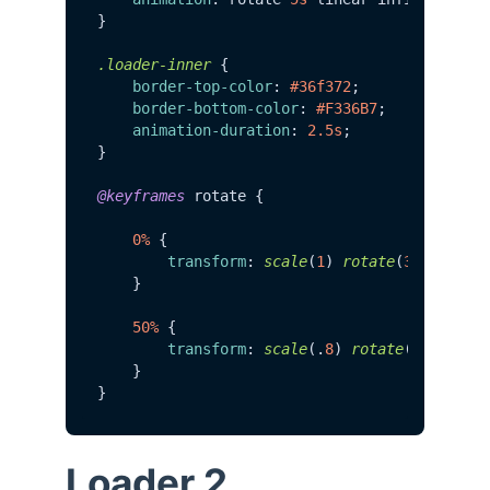
}

.loader-inner
 {

border-top-color
: 
#36f372
;

border-bottom-color
: 
#F336B7
;

animation-duration
: 
2.5s
;

}

@keyframes
 rotate {

0%
 {

transform
: 
scale
(
1
) 
rotate
(
360deg
);

    }

50%
 {

transform
: 
scale
(.
8
) 
rotate
(-
360deg
);
    }

Loader 2