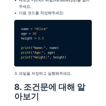
주세요.
다음 코드를 작성해주세요:
name = 
"Alice"
age = 
30
height = 
5.5
print
(
"Name:"
print
(
"Age:"
print
(
"Height:"
파일을 저장하고 실행해주세요.
8. 조건문에 대해 알
아보기