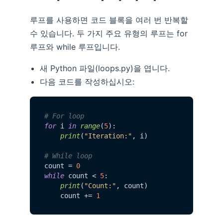
루프를 사용하면 코드 블록을 여러 번 반복할
수 있습니다. 두 가지 주요 유형의 루프는 for
루프와 while 루프입니다.
새 Python 파일(loops.py)을 엽니다.
다음 코드를 작성하십시오:
# For loop
for
 i 
in
range
(
5
):

print
(
"Iteration:"
, i)

# While loop
count = 
0
while
 count < 
5
:

print
(
"Count:"
, count)

    count += 
1