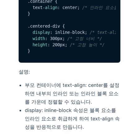
.
container
 {

  text-
align
: center; 
/* 인라인 요소들을 수평으
}

.
centered
-div {

display
: inline-block; 
/* text-align가
width
: 300px; 
/* 고정 너비 */
height
: 200px; 
/* 고정 높이 */
설명:
부모 컨테이너에 text-align: center를 설정
하면 내부의 인라인 또는 인라인 블록 요소
를 가운데 정렬할 수 있습니다.
display: inline-block 속성은 블록 요소를
인라인 요소로 취급하게 하여 text-align 속
성을 반응적으로 만듭니다.