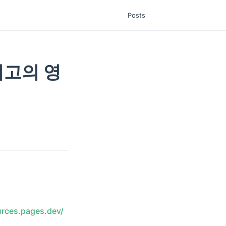
Posts
최고의 영
urces.pages.dev/