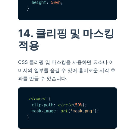
height
: 
50vh
;

14. 클리핑 및 마스킹
적용
CSS 클리핑 및 마스킹을 사용하면 요소나 이
미지의 일부를 숨길 수 있어 흥미로운 시각 효
과를 만들 수 있습니다.
.element
 {

clip-path
: 
circle
(
50%
);

mask-image
: 
url
(
'mask.png'
);
