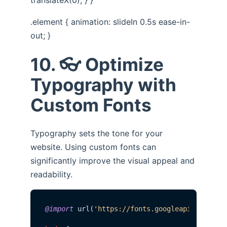
.element { animation: slideIn 0.5s ease-in-
out; }
10. 👓 Optimize
Typography with
Custom Fonts
Typography sets the tone for your
website. Using custom fonts can
significantly improve the visual appeal and
readability.
@import
 url(
'https://fonts.googleapis.com/cs