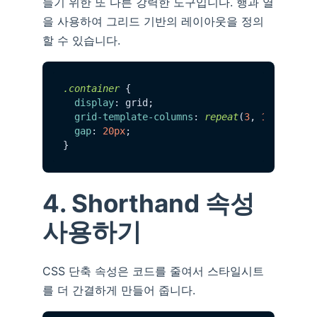
들기 위한 또 다른 강력한 도구입니다. 행과 열
을 사용하여 그리드 기반의 레이아웃을 정의
할 수 있습니다.
.container
 {

display
: grid;

grid-template-columns
: 
repeat
(
3
, 
1
fr);

gap
: 
20px
;

4. Shorthand 속성
사용하기
CSS 단축 속성은 코드를 줄여서 스타일시트
를 더 간결하게 만들어 줍니다.