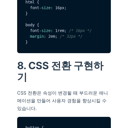
html {

  font-
size
: 16px;

}

body {

  font-
size
: 1rem; 
/* 16px */
margin
: 2em; 
/* 32px */
8. CSS 전환 구현하
기
CSS 전환은 속성이 변경될 때 부드러운 애니
메이션을 만들어 사용자 경험을 향상시킬 수
있습니다.
button {
