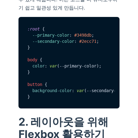
기 쉽고 일관성 있게 만듭니다.
:root
 {

--primary-color
: 
#3498db
;

--secondary-color
: 
#2ecc71
;

}

body
 {

color
: 
var
(--primary-color);

}

button
 {

background-color
: 
var
(--secondary-color);

2. 레이아웃을 위해
Flexbox 활용하기