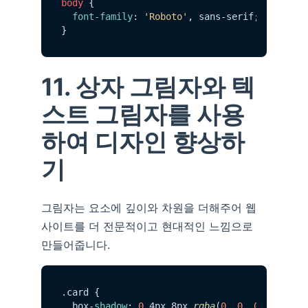
body
 {

font-family
: 
'Roboto'
, sans-serif;

11. 상자 그림자와 텍
스트 그림자를 사용
하여 디자인 향상하
기
그림자는 요소에 깊이와 차원을 더해주어 웹
사이트를 더 전문적이고 현대적인 느낌으로
만들어줍니다.
.
card
 {

  box-
shadow
: 
0
 4px 8px 
rgba
(
0
, 
0
, 
0
, 
0.1
);
