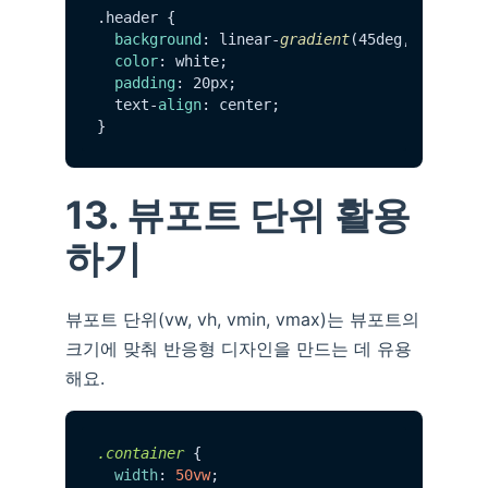
.
header
 {

background
: linear-
gradient
(45deg, #3498db,
color
: white;

padding
: 20px;

  text-
align
: center;

13. 뷰포트 단위 활용
하기
뷰포트 단위(vw, vh, vmin, vmax)는 뷰포트의
크기에 맞춰 반응형 디자인을 만드는 데 유용
해요.
.container
 {

width
: 
50vw
;
