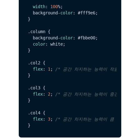
width
: 
100
%;

  background-
color
: #fff9e6;

}

.
column
 {

  background-
color
: #fbbe00;

color
: white;

}

.
col2
 {

flex
: 
1
; 
/* 공간 차지하는 능력이 작음 */
}

.
col3
 {

flex
: 
2
; 
/* 공간 차지하는 능력이 중간 */
}

.
col4
 {

flex
: 
3
; 
/* 공간 차지하는 능력이 큼 */