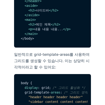
</
header
>
<
aside
>
<
h2
>
사이드바
</
h2
>
</
aside
>
<
main
>
<
h2
>
메인 제목
</
h2
>
<
p
>
내용 내용 내용...
</
p
>
</
main
>
일반적으로 grid-template-areas를 사용하여
그리드를 생성할 수 있습니다. 이는 상당히 시
각적이라고 할 수 있어요:
body {

display
: grid; 
/* 그리드 활성화 */
  grid-template-
areas
: 
/* 그리드 영역 정의 */
"header header header header"
"sidebar content content content"
;
