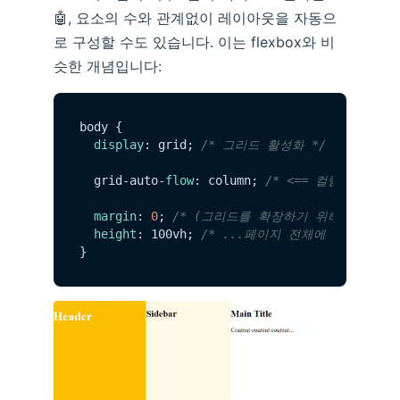
🤖, 요소의 수와 관계없이 레이아웃을 자동으
로 구성할 수도 있습니다. 이는 flexbox와 비
슷한 개념입니다:
body {

display
: grid; 
/* 그리드 활성화 */
  grid-auto-
flow
: column; 
/* <== 컬럼에 대한 
margin
: 
0
; 
/* (그리드를 확장하기 위해... */
height
: 100vh; 
/* ...페이지 전체에 적용합니다)