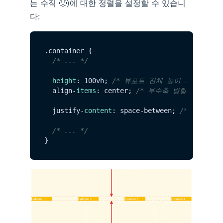
는 수직 🙂)에 대한 정렬을 설정할 수 있습니
다:
.
container
 {

/* ... */
height
: 100vh; 
/* 뷰포트 전체 높이 차지 */
  align-
items
: center; 
/* 부수축 방향 가운데 정
  justify-
content
: space-between; 
/* (주축 정
/* ... */