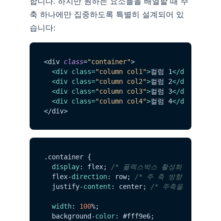
합니다. 하지만 원하는 요소들을 배열할 때 주
축 하나에만 집중하도록 특별히 설계되어 있
습니다:
<div 
class
=
"container"
>

<
div
class
=
"column col1"
>
컬럼 1
</
div
>
<
div
class
=
"column col2"
>
컬럼 2
</
div
>
<
div
class
=
"column col3"
>
컬럼 3
</
div
>
<
div
class
=
"column col4"
>
컬럼 4
</
div
>
.
container
 {

display
: flex; 
/* 플렉스박스 활성화 */
  flex-
direction
: row; 
/* 주 축 방향 선택 */
  justify-
content
: center; 
/* 주축을 기준으로 
width
: 
100
%;

  background-
color
: #fff9e6;
