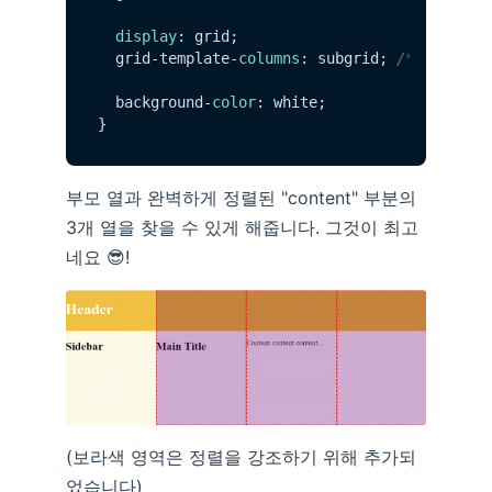
display
: grid;

  grid-template-
columns
: subgrid; 
/* <== 직
  background-
color
: white;

부모 열과 완벽하게 정렬된 "content" 부분의
3개 열을 찾을 수 있게 해줍니다. 그것이 최고
네요 😎!
(보라색 영역은 정렬을 강조하기 위해 추가되
었습니다)