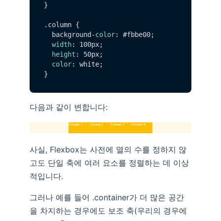
}

.
column
 {

  background-
color
: #fbbe00;

width
: 100px;

height
: 50px;

color
: white;

다음과 같이 변합니다:
사실, Flexbox는 사전에 열의 수를 정하지 않
고도 단일 축에 여러 요소를 정렬하는 데 이상
적입니다.
그러나 예를 들어 .container가 더 많은 공간
을 차지하는 경우에도 보조 축(우리의 경우에