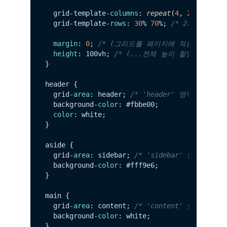
  grid-template-
columns
: 
repeat
(
4
, 
25
%); 
/*
  grid-template-
rows
: 
30
% 
70
%; 
/* 2개 행의 높
margin
: 
0
; 
/* (그리드를 페이지에 적용하기 위한..
height
: 100vh; 
/* (...전체 높이 할당) */
}

header {

  grid-
area
: header; 
/* 'header' 영역에 할당 *
  background-
color
: #fbbe00;

color
: white;

}

aside {

  grid-
area
: sidebar; 
/* 'sidebar' 영역에 할당
  background-
color
: #fff9e6;

}

main {

  grid-
area
: content; 
/* 'content' 영역에 할당
  background-
color
: white;
