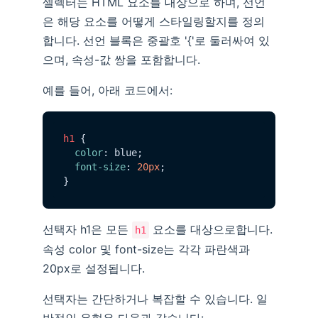
셀렉터는 HTML 요소를 대상으로 하며, 선언
은 해당 요소를 어떻게 스타일링할지를 정의
합니다. 선언 블록은 중괄호 '{'로 둘러싸여 있
으며, 속성-값 쌍을 포함합니다.
예를 들어, 아래 코드에서:
h1
 {

color
: blue;

font-size
: 
20px
;

선택자 h1은 모든
요소를 대상으로합니다.
h1
속성 color 및 font-size는 각각 파란색과
20px로 설정됩니다.
선택자는 간단하거나 복잡할 수 있습니다. 일
반적인 유형은 다음과 같습니다: