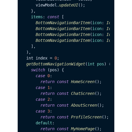
    viewModel.
updateUI
();

  },

items
: 
const
 [

BottomNavigationBarItem
(
icon
: 
Icon
(
Icons
BottomNavigationBarItem
(
icon
: 
Icon
(
Icons
BottomNavigationBarItem
(
icon
: 
Icon
(
Icons
BottomNavigationBarItem
(
icon
: 
Icon
(
Icons
  ],

),

int index = 
0
getBottomNavigationWidget
(
int pos
) {

switch
 (pos) {

case
0
:

return
const
HomeScreen
();

case
1
:

return
const
ChatScreen
();

case
2
:

return
const
AboutScreen
();

case
3
:

return
const
ProfileScreen
();

default
:

return
const
MyHomePage
();
