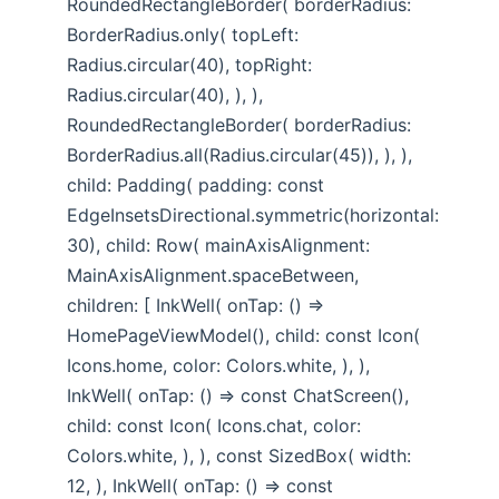
RoundedRectangleBorder( borderRadius:
BorderRadius.only( topLeft:
Radius.circular(40), topRight:
Radius.circular(40), ), ),
RoundedRectangleBorder( borderRadius:
BorderRadius.all(Radius.circular(45)), ), ),
child: Padding( padding: const
EdgeInsetsDirectional.symmetric(horizontal:
30), child: Row( mainAxisAlignment:
MainAxisAlignment.spaceBetween,
children: [ InkWell( onTap: () =>
HomePageViewModel(), child: const Icon(
Icons.home, color: Colors.white, ), ),
InkWell( onTap: () => const ChatScreen(),
child: const Icon( Icons.chat, color:
Colors.white, ), ), const SizedBox( width:
12, ), InkWell( onTap: () => const