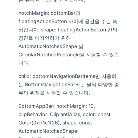
notchMargin: bottomBar과
floatingActionButton 사이에 공간을 주는 속
성입니다. shape: floatingActionButton 간의
공간을 디자인하기 위해
AutomaticNotchedShape 및
CircularNotchedRectangle을 사용할 수 있습
니다.
child: bottomNavigationBarItems만 사용하
는 BottomNavigationBar와는 달리 다양한 종
류의 위젯을 사용할 수 있습니다.
BottomAppBar( notchMargin: 10,
clipBehavior: Clip.antiAlias, color: const
Color(0xff1c1f26), shape: const
AutomaticNotchedShape(