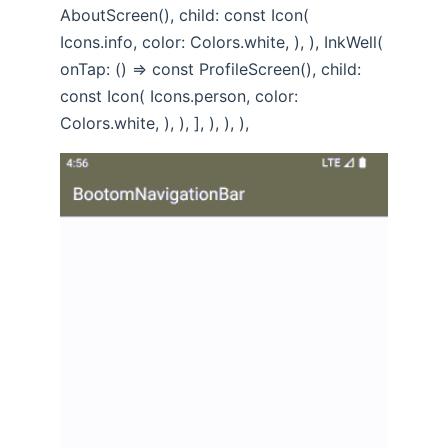
AboutScreen(), child: const Icon(
Icons.info, color: Colors.white, ), ), InkWell(
onTap: () => const ProfileScreen(), child:
const Icon( Icons.person, color:
Colors.white, ), ), ], ), ), ),