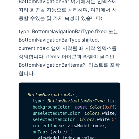
BottomNavigationBar 여기에서는 인덱스에
따라 화면을 자동으로 처리하며, 여기에서 사
용할 수있는 몇 가지 속성이 있습니다:
type: BottomNavigationBarType.fixed 또는
BottomNavigationBarType.shifted.
currentIndex: 앱이 시작될 때 시작 인덱스를
정의합니다. items: 아이콘과 라벨이 필수인
BottomNavigationBarItems의 리스트를 포함
합니다.
BottomNavigationBar
(

type
: 
BottomNavigationBarType
.
fixed
,

backgroundColor
: 
const
Color
(
0xff1c1f26
),

unselectedItemColor
: 
Colors
.
white
,

selectedItemColor
: 
Colors
.
white
54
,

currentIndex
: viewModel.
index
,

onTap
: (value) {

    viewModel.
index
 = value;
