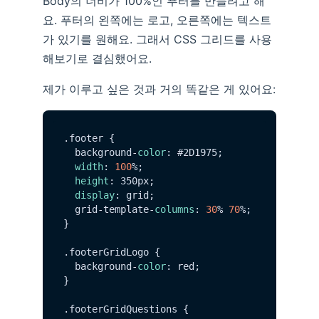
Body의 너비가 100%인 푸터를 만들려고 해
요. 푸터의 왼쪽에는 로고, 오른쪽에는 텍스트
가 있기를 원해요. 그래서 CSS 그리드를 사용
해보기로 결심했어요.
제가 이루고 싶은 것과 거의 똑같은 게 있어요:
.
footer
 {

  background-
color
: #2D1975;

width
: 
100
%;

height
: 350px;

display
: grid;

  grid-template-
columns
: 
30
% 
70
%;

}

.
footerGridLogo
 {

  background-
color
: red;

}

.
footerGridQuestions
 {
