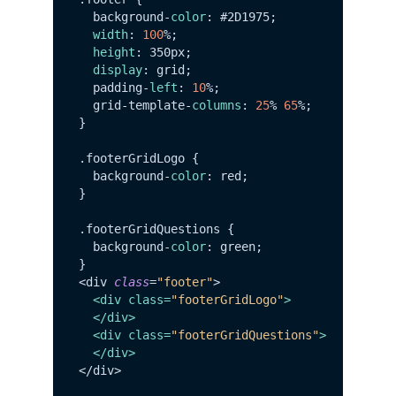
  background-
color
: #2D1975;

width
: 
100
%;

height
: 350px;

display
: grid;

  padding-
left
: 
10
%;

  grid-template-
columns
: 
25
% 
65
%;

}

.
footerGridLogo
 {

  background-
color
: red;

}

.
footerGridQuestions
 {

  background-
color
: green;

}

<div 
class
=
"footer"
>

<
div
class
=
"footerGridLogo"
>
</
div
>
<
div
class
=
"footerGridQuestions"
>
</
div
>