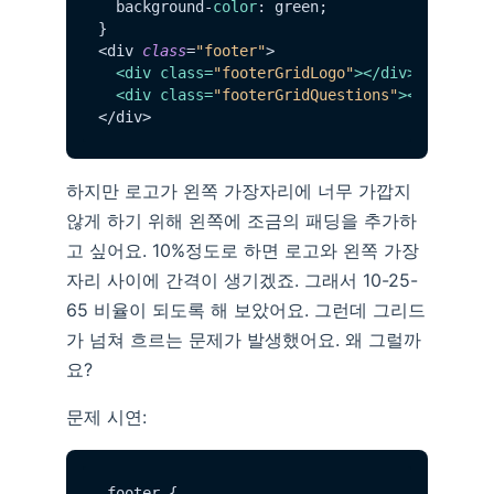
  background-
color
: green;

}

<div 
class
=
"footer"
>

<
div
class
=
"footerGridLogo"
>
</
div
>
<
div
class
=
"footerGridQuestions"
>
</
div
>
하지만 로고가 왼쪽 가장자리에 너무 가깝지
않게 하기 위해 왼쪽에 조금의 패딩을 추가하
고 싶어요. 10%정도로 하면 로고와 왼쪽 가장
자리 사이에 간격이 생기겠죠. 그래서 10-25-
65 비율이 되도록 해 보았어요. 그런데 그리드
가 넘쳐 흐르는 문제가 발생했어요. 왜 그럴까
요?
문제 시연:
.
footer
 {
