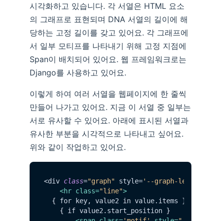
시각화하고 있습니다. 각 서열은 HTML 요소
의 그래프로 표현되며 DNA 서열의 길이에 해
당하는 고정 길이를 갖고 있어요. 각 그래프에
서 일부 모티프를 나타내기 위해 고정 지점에
Span이 배치되어 있어요. 웹 프레임워크로는
Django를 사용하고 있어요.
이렇게 하여 여러 서열을 웹페이지에 한 줄씩
만들어 나가고 있어요. 지금 이 서열 중 일부는
서로 유사할 수 있어요. 아래에 표시된 서열과
유사한 부분을 시각적으로 나타내고 싶어요.
위와 같이 작업하고 있어요.
<div 
class
=
"graph"
 style=
'--graph-length: {s
<
hr
class
=
"line"
>
  { for key, value2 in value.items }

    { if value2.start_position }

<
span
class
=
'motif'
style
=
"--start: 