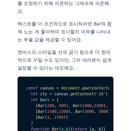
를 조정하기 위해 의존하는 그래프에 의존해
요.
텍스트를 더 조건적으로 표시하려면 Bar와 함
께 노는 게 좋아하며 표시할지 여부를 나타내
는 부울 값을 제공할 수 있어요.
캔버스의 스타일을 선의 굵기 등으로 더 창의
적으로 꾸밀 수도 있지만, 그저 여러분이 쉽게
설정할 수 있다는 데모예요.
const
 canvas = 
document
.
querySelector
(
'canva
let
 ctx = canvas.
getContext
(
'2d'
)

let
 bars = [

    [
Bar
(
200
, 
300
), 
Bar
(
1800
,
2300
), 
Bar
(
2500
    [
Bar
(
1100
,
1300
), 
Bar
(
3000
, 
3800
), 
Bar
(
40
    [
Bar
(
1
, 
2700
)]

  ]

function
Bar
(
a,b
){
return
 [a, b]}
