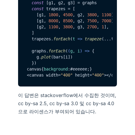
const
 [g1, g2, g3] = graphs

const
 trapezes = [

    [g1, 
1800
, 
4500
, g2, 
3800
, 
1100
],

    [g1, 
8000
, 
8500
, g2, 
7500
, 
7000
],

    [g2, 
1100
, 
3800
, g3, 
2700
, 
1
],

  ]

  trapezes.
forEach
(
t
 =>
trapeze
(...t))

  graphs.
forEach
(
(
g, i
) =>
 {

    g.
plot
(bars[i])

  })

canvas{
background
:#eeeeee;}

<canvas width=
"400"
 height=
"400"
이 답변은 stackoverflow에서 수집한 것이며,
cc by-sa 2.5, cc by-sa 3.0 및 cc by-sa 4.0
으로 라이센스가 부여되어 있습니다.