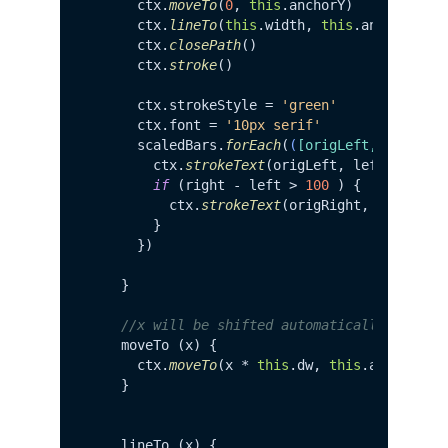
      ctx.
moveTo
(
0
, 
this
.
anchorY
)

      ctx.
lineTo
(
this
.
width
, 
this
.
anchorY
)

      ctx.
closePath
()

      ctx.
stroke
()

      ctx.
strokeStyle
 = 
'green'
      ctx.
font
 = 
'10px serif'
      scaledBars.
forEach
(
(
[origLeft, origRig
        ctx.
strokeText
(origLeft, left, 
this
.
if
 (right - left > 
100
 ) {

          ctx.
strokeText
(origRight, right, 
t
        }

      })

    }

//x will be shifted automatically
    moveTo (x) {

      ctx.
moveTo
(x * 
this
.
dw
, 
this
.
anchorY
)

    }

    lineTo (x) {
