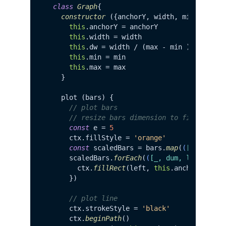
class
Graph
{

constructor
 ({anchorY, width, min, max}) 
this
.
anchorY
 = anchorY

this
.
width
 = width

this
.
dw
 = width / (max - min )

this
.
min
 = min

this
.
max
 = max

    }

    plot (bars) {

// plot bars
// resize bars dimension to fit canvas
const
 e = 
5
      ctx.
fillStyle
 = 
'orange'
const
 scaledBars = bars.
map
(
(
[a, b]
) =
      scaledBars.
forEach
(
(
[_, dum, left, rig
        ctx.
fillRect
(left, 
this
.
anchorY
 - e,
      })

// plot line
      ctx.
strokeStyle
 = 
'black'
      ctx.
beginPath
()
