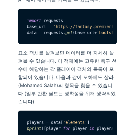
import
 requests

base_url = 
'https://fantasy.premierleague.co
data = requests.
get
(base_url+
'bootstrap-stat
요소 객체를 살펴보면 데이터를 더 자세히 살
펴볼 수 있습니다. 이 객체에는 고유한 축구 선
수에 해당하는 각 플레이어 객체의 목록이 포
함되어 있습니다. 다음과 같이 모하메드 살라
(Mohamed Salah)의 항목을 찾을 수 있습니
다 (일부 반환 필드는 명확성을 위해 생략되었
습니다):
players = data[
'elements'
pprint
([player 
for
 player 
in
 players 
if
 play