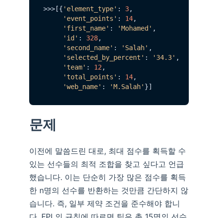
>>>[{
'element_type'
: 
3
,

'event_points'
: 
14
,

'first_name'
: 
'Mohamed'
,

'id'
: 
328
,

'second_name'
: 
'Salah'
,

'selected_by_percent'
: 
'34.3'
,

'team'
: 
12
,

'total_points'
: 
14
,

'web_name'
: 
'M.Salah'
문제
이전에 말씀드린 대로, 최대 점수를 획득할 수
있는 선수들의 최적 조합을 찾고 싶다고 언급
했습니다. 이는 단순히 가장 많은 점수를 획득
한 n명의 선수를 반환하는 것만큼 간단하지 않
습니다. 즉, 일부 제약 조건을 준수해야 합니
다. FPL의 규칙에 따르면 팀은 총 15명의 선수