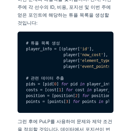
주에 각 선수의 ID, 비용, 포지션 및 이번 주에
얻은 포인트에 해당하는 튜플 목록을 생성할
것입니다:
# 튜플 목록 생성

player_info = [(player[
'id'
],

                player[
'now_cost'
],

                player[
'element_type'
],

                player[
'event_points'
]) 
for
 
# 관련 데이터 추출

pids = [pid[
0
] 
for
 pid 
in
 player_info]

costs = [cost[
1
] 
for
 cost 
in
 player_info]

position = [position[
2
] 
for
 position 
in
 playe
points = [points[
3
] 
for
 points 
in
그런 후에 PuLP를 사용하여 문제와 제약 조건
을 정의할 것입니다. 데이터에서 포지션이 번