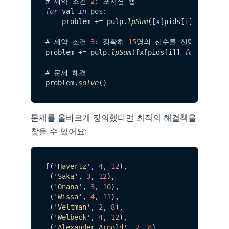
# 제약 조건 
2
for
 val 
in
pos
:

    problem += pulp.
lpSum
([x[pids[i]] 
for
 i 
# 제약 조건 
3
: 정확히 
15
명의 선수를 선택해야 함

problem += pulp.
lpSum
([x[pids[i]] 
for
 i 
in
r
# 문제 해결

problem.
solve
문제를 올바르게 정의했다면 최적의 해결책을
찾을 수 있어요:
[(
'Havertz'
, 
4
, 
12
),

 (
'Saka'
, 
3
, 
12
),

 (
'Onana'
, 
3
, 
10
),

 (
'Wissa'
, 
4
, 
11
),

 (
'Veltman'
, 
2
, 
8
),

 (
'Welbeck'
, 
4
, 
12
),

 (
'Alexander-Arnold'
, 
2
, 
8
),
