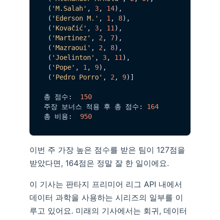
 (
'M.Salah'
, 
3
, 
14
),

 (
'Ederson M.'
, 
1
, 
8
),

 (
'Kovačić'
, 
3
, 
11
),

 (
'Martinez'
, 
2
, 
7
),

 (
'Mazraoui'
, 
2
, 
8
),

 (
'Joelinton'
, 
3
, 
11
),

 (
'Pope'
, 
1
, 
9
),

 (
'Pedro Porro'
, 
2
, 
9
)]

총 점수:  
150
주장 보너스 적용 후 총 점수: 
164
총 비용:  
950
이번 주 가장 높은 점수를 받은 팀이 127점을
받았다면, 164점은 정말 잘 한 일이에요.
이 기사는 판타지 프리미어 리그 API 내에서
데이터 과학을 사용하는 시리즈의 일부를 이
루고 있어요. 미래의 기사에서는 회귀, 데이터