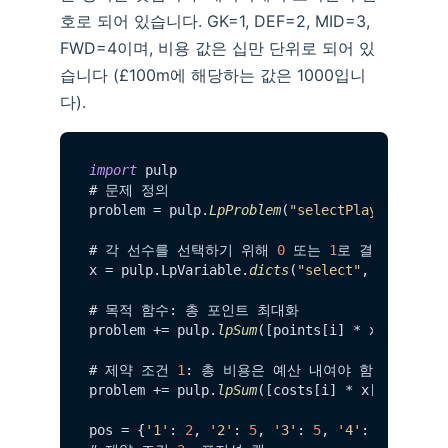
호로 되어 있습니다. GK=1, DEF=2, MID=3,
FWD=4이며, 비용 값은 십만 단위로 되어 있
습니다 (£100m에 해당하는 값은 1000입니
다).
import
 pulp

# 문제 정의

problem = pulp.
LpProblem
(
"selectPlayers"
, pu
# 각 선수를 선택하기 위해 
0
 또는 
1
로 결정 변수 정의
x = pulp.
LpVariable
.
dicts
(
"select"
, pids, ca
# 목적 함수: 총 포인트 최대화

problem += pulp.
lpSum
([points[i] * x[pids[i]
# 제약 조건 
1
: 총 비용은 예산 내여야 함

problem += pulp.
lpSum
([costs[i] * x[pids[i]]
pos = {
'1'
: 
2
, 
'2'
: 
5
, 
'3'
: 
5
, 
'4'
: 
3
}  # 