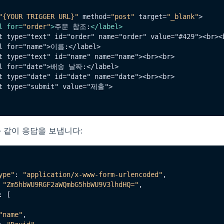
"{YOUR TRIGGER URL}"
 method=
"post"
 target=
"_blank"
>

l
for
=
"order"
>
주문 참조:
</
label
>
t type="text" id="order" name="order" value="#429"><br><b
l for="name">이름:</label>

t type="text" id="name" name="name"><br><br>

el for="date">배송 날짜:</label>

t type="date" id="date" name="date"><br><br>

t type="submit" value="제출">

 같이 응답을 보냅니다:
ype"
: 
"application/x-www-form-urlencoded"
,

 
"Zm5hbWU9RGF2aWQmbG5hbWU9V3lhdHQ="
,

: [

"name"
,
