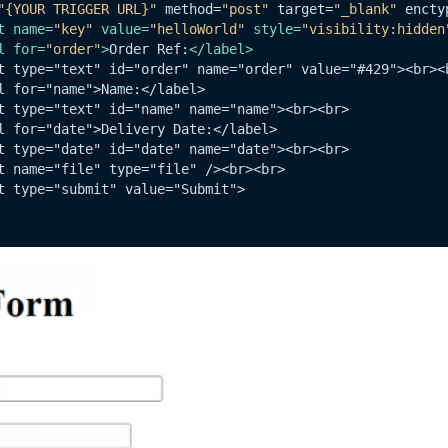
"{YOUR TRIGGER URL}"
 method=
"post"
 target=
"_blank"
 encty
t
name
=
"key"
value
=
"helloWorld"
style
=
"visibility:hidden
l
for
=
"order"
>
Order Ref:
</
label
>
t type="text" id="order" name="order" value="#429"><br><b
l for="name">Name:</label>

t type="text" id="name" name="name"><br><br>

l for="date">Delivery Date:</label>

t type="date" id="date" name="date"><br><br>

t name="file" type="file" /><br><br>

t type="submit" value="Submit">
