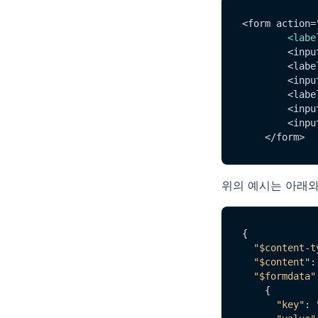
<form action=
<
labe
        <inpu
        <labe
        <inpu
        <lab
        <inpu
        <inpu
위의 예시는 아래와
{

"$content-t
"$content"
:
"$formdata"
    {

"key"
: 