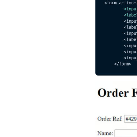
<form action=
<
inpu
<
labe
        <inpu
        <labe
        <inpu
        <labe
        <inpu
        <inpu
        <inpu