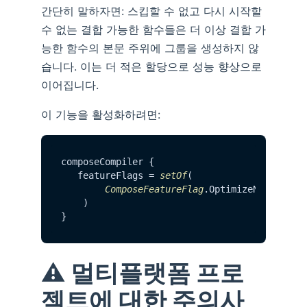
간단히 말하자면: 스킵할 수 없고 다시 시작할
수 없는 결합 가능한 함수들은 더 이상 결합 가
능한 함수의 본문 주위에 그룹을 생성하지 않
습니다. 이는 더 적은 할당으로 성능 향상으로
이어집니다.
이 기능을 활성화하려면:
composeCompiler {

   featureFlags = 
setOf
(

ComposeFeatureFlag
.
OptimizeNonSkippi
    )

⚠️ 멀티플랫폼 프로
젝트에 대한 주의사