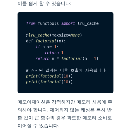
이를 쉽게 할 수 있습니다:
from
 functools 
import
 lru_cache

@
lru_cache
(maxsize=
None
)

def 
factorial
(n):

if
 n <= 
1
:

return
1
return
 n * 
factorial
(n - 
1
)

print
(
factorial
(
10
print
(
factorial
(
10
메모이제이션은 강력하지만 메모리 사용에 주
의해야 합니다. 제어되지 않는 캐싱은 특히 반
환 값이 큰 함수의 경우 과도한 메모리 소비로
이어질 수 있습니다.