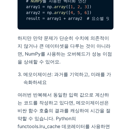
# 
NumPy
를 사용한 벡터화 연산

array1 = np.
array
([
1
, 
2
, 
3
])

array2 = np.
array
([
4
, 
5
, 
6
])

하지만 만약 문제가 단순히 수치에 의존적이
지 않거나 큰 데이터셋을 다루는 것이 아니라
면, NumPy를 사용하는 오버헤드가 성능 이점
을 상쇄할 수 있어요.
메모이제이션: 과거를 기억하고, 미래를 가
속화하세요
여러번 반복해서 동일한 입력 값으로 계산하
는 코드를 작성하고 있다면, 메모이제이션은
비싼 함수 호출의 결과를 캐싱하여 시간을 절
약할 수 있습니다. Python의
functools.lru_cache 데코레이터를 사용하면