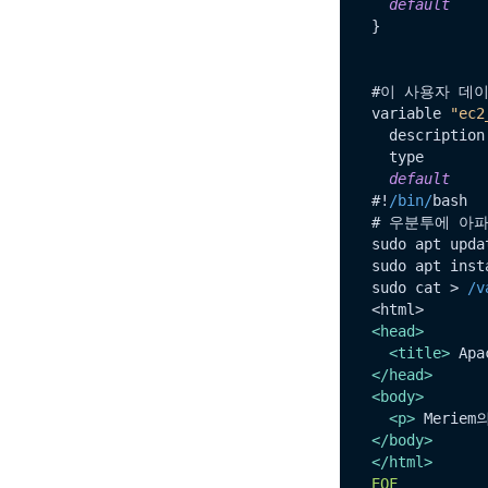
default
    
}

#이 사용자 데
variable 
"ec2
  description
  type        
default
    
#!
/bin/
bash

# 우분투에 아파
sudo apt updat
sudo apt inst
sudo cat > 
/v
<
head
>
<
title
>
 Apa
</
head
>
<
body
>
<
p
>
</
body
>
</
html
>
EOF