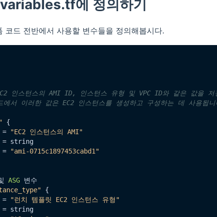
 variables.tf에 정의하기
폼 코드 전반에서 사용할 변수들을 정의해봅시다.
EC2 인스턴스의 AMI ID, 인스턴스 유형 및 VPC ID와 같은 값을 
드에서 이러한 값은 EC2 인스턴스를 생성하고 구성하는 데 사용됩니다
"
 {

 = 
"EC2 인스턴스의 AMI"
= string

 = 
"ami-0715c1897453cabd1"
및 
ASG
 변수

tance_type"
 {

 = 
"런치 템플릿 EC2 인스턴스 유형"
= string
