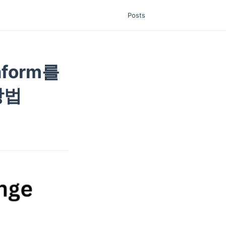
Posts
raform를
방법