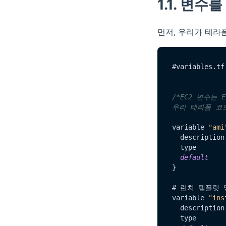
1.1. 변수를
먼저, 우리가 테라
#variables.
tf
/*EC2 변수는 
우리 테라폼 코
variable 
"ami
  description
  type        
default
    
}

# 런치 템플릿 
variable 
"ins
  description
  type        