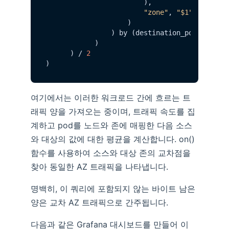
                        ), 

"zone"
, 
"$1"
, 
"label
                    )

                ) by (destination_podname, so
            )

      ) / 
2
여기에서는 이러한 워크로드 간에 흐르는 트
래픽 양을 가져오는 중이며, 트래픽 속도를 집
계하고 pod를 노드와 존에 매핑한 다음 소스
와 대상의 값에 대한 평균을 계산합니다. on()
함수를 사용하여 소스와 대상 존의 교차점을
찾아 동일한 AZ 트래픽을 나타냅니다.
명백히, 이 쿼리에 포함되지 않는 바이트 남은
양은 교차 AZ 트래픽으로 간주됩니다.
다음과 같은 Grafana 대시보드를 만들어 이