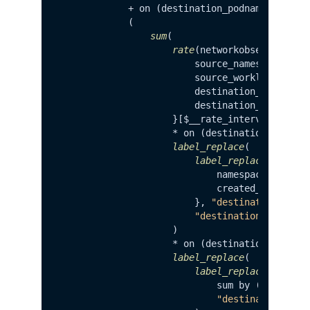
            + on (destination_podname, sourc
            (

sum
(

rate
(networkobservability
                        source_namespace=
"ap
                        source_workload_name
                        destination_namespac
                        destination_workload
                    }[$__rate_interval])

                    * on (destination_podnam
label_replace
(

label_replace
(kube_po
                            namespace=
"app-s
                            created_by_name=
                        }, 
"destination_podn
"destination_node"
, 
                    )

                    * on (destination_node) 
label_replace
(

label_replace
(

                            sum by (node, lab
"destination_nod