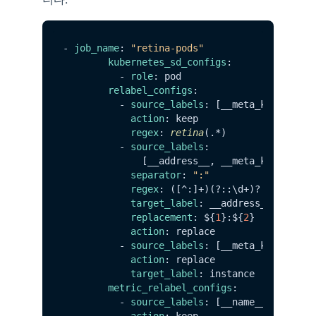
- 
job_name
: 
"retina-pods"
kubernetes_sd_configs
:

          - 
role
: pod

relabel_configs
:

          - 
source_labels
: [__meta_kubernetes
action
: keep

regex
: 
retina
(.*)

          - 
source_labels
:

              [__address__, __meta_kubernetes
separator
: 
":"
regex
: ([^:]+)(?::\d+)?

target_label
: __address__

replacement
: ${
1
}:${
2
}

action
: replace

          - 
source_labels
: [__meta_kubernetes
action
: replace

target_label
: instance

metric_relabel_configs
:

          - 
source_labels
: [__name__]

action
: keep
