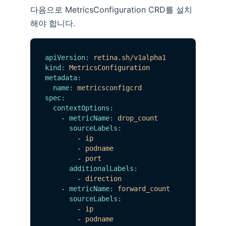
다음으로 MetricsConfiguration CRD를 설치
해야 합니다.
apiVersion:
retina.sh/v1alpha1
kind:
MetricsConfiguration
metadata:
name:
metricsconfigcrd
spec:
contextOptions:
-
metricName:
drop_count
sourceLabels:
-
ip
-
podname
-
port
additionalLabels:
-
direction
-
metricName:
forward_count
sourceLabels:
-
ip
-
podname