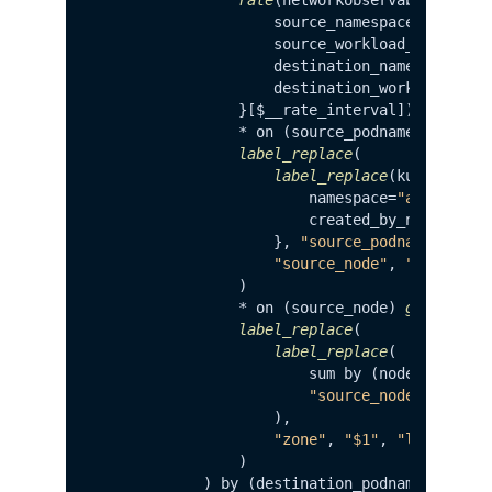
                    source_namespace=
"app-cl
                    source_workload_name=~
"c
                    destination_namespace=
"a
                    destination_workload_nam
                }[$__rate_interval])

                * on (source_podname) 
group_
label_replace
(

label_replace
(kube_pod_in
                        namespace=
"app-clien
                        created_by_name=~
"cl
                    }, 
"source_podname"
, 
"$1
"source_node"
, 
"$1"
, 
"no
                )

                * on (source_node) 
group_lef
label_replace
(

label_replace
(

                        sum by (node, label_t
"source_node"
, 
"$1"
,
                    ), 

"zone"
, 
"$1"
, 
"label_top
                )

            ) by (destination_podname, source