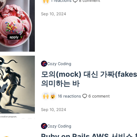
1
reactions
8
comment
Sep 10, 2024
Cozy Coding
모의(mock) 대신 가짜(fak
의미하는 바
16
reactions
6
comment
Sep 10, 2024
Cozy Coding
Ruby on Rails AWS 서