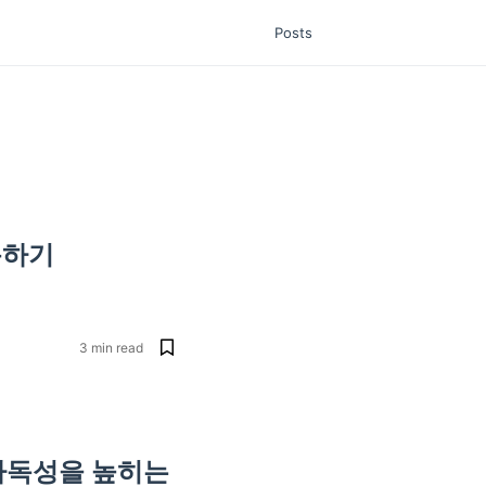
Posts
용하기
3
min read
 가독성을 높히는